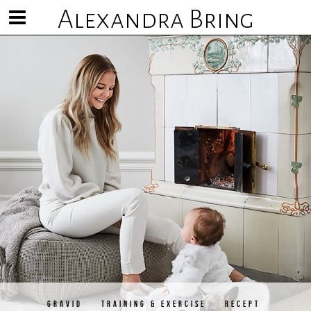
Alexandra Bring
Visa/göm
meny
GRAVID
TRAINING & EXERCISE
RECEPT