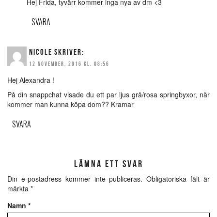
Hej Frida, tyvärr kommer inga nya av dm <3
SVARA
NICOLE
SKRIVER:
12 NOVEMBER, 2016 KL. 08:56
Hej Alexandra !
På din snappchat visade du ett par ljus grå/rosa springbyxor, när
kommer man kunna köpa dom?? Kramar
SVARA
LÄMNA ETT SVAR
Din e-postadress kommer inte publiceras.
Obligatoriska fält är
märkta
*
Namn
*