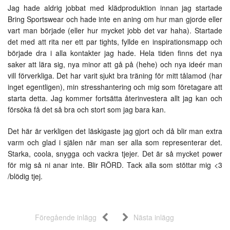
Jag hade aldrig jobbat med klädproduktion innan jag startade
Bring Sportswear och hade inte en aning om hur man gjorde eller
vart man började (eller hur mycket jobb det var haha). Startade
det med att rita ner ett par tights, fyllde en inspirationsmapp och
började dra i alla kontakter jag hade. Hela tiden finns det nya
saker att lära sig, nya minor att gå på (hehe) och nya ideér man
vill förverkliga. Det har varit sjukt bra träning för mitt tålamod (har
inget egentligen), min stresshantering och mig som företagare att
starta detta. Jag kommer fortsätta återinvestera allt jag kan och
försöka få det så bra och stort som jag bara kan.
Det här är verkligen det läskigaste jag gjort och då blir man extra
varm och glad i själen när man ser alla som representerar det.
Starka, coola, snygga och vackra tjejer. Det är så mycket power
för mig så ni anar inte. Blir RÖRD. Tack alla som stöttar mig <3
/blödig tjej.
Föregående inlägg
Nästa inlägg