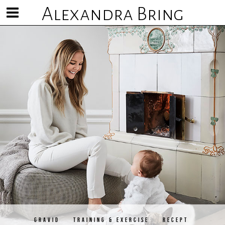
Alexandra Bring
Visa/göm
meny
GRAVID
TRAINING & EXERCISE
RECEPT