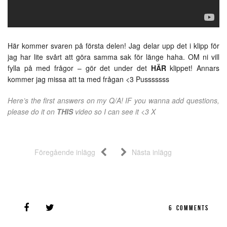
Här kommer svaren på första delen! Jag delar upp det i klipp för
jag har lite svårt att göra samma sak för länge haha. OM ni vill
fylla på med frågor – gör det under det
HÄR
klippet! Annars
kommer jag missa att ta med frågan <3 Pusssssss
Here’s the first answers on my Q/A! IF you wanna add questions,
please do it on
THIS
video so I can see it <3 X
Föregående inlägg
Nästa inlägg
6
COMMENTS