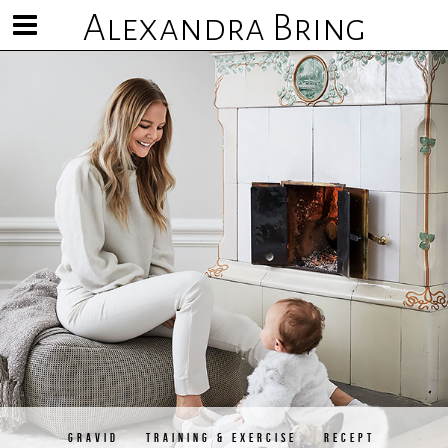
Alexandra Bring
Visa/göm
meny
GRAVID
TRAINING & EXERCISE
RECEPT