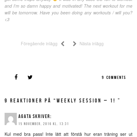
and I’m so damn happy and motivated! The next workout for me
will be tomorrow. Have you been doing any workouts / will you?
<3
Föregående inlägg
Nästa inlägg
9
COMMENTS
9 REAKTIONER PÅ “WEEKLY SESSION – 1! ”
AGATA
SKRIVER:
15 NOVEMBER, 2016 KL. 13:31
Kul med bra pass! Inte lätt att förstå hur eran träning ser ut