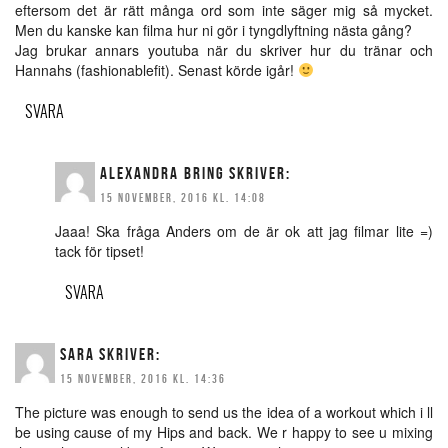
eftersom det är rätt många ord som inte säger mig så mycket.
Men du kanske kan filma hur ni gör i tyngdlyftning nästa gång?
Jag brukar annars youtuba när du skriver hur du tränar och
Hannahs (fashionablefit). Senast körde igår!
SVARA
ALEXANDRA BRING
SKRIVER:
15 NOVEMBER, 2016 KL. 14:08
Jaaa! Ska fråga Anders om de är ok att jag filmar lite =)
tack för tipset!
SVARA
SARA
SKRIVER:
15 NOVEMBER, 2016 KL. 14:36
The picture was enough to send us the idea of a workout which i ll
be using cause of my Hips and back. We r happy to see u mixing