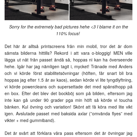
Sorry for the extremely bad pictures hehe <3 I blame it on the
110% focus!
Det här är alltså printscreens från min mobil, tror det är dom
sämsta bilderna hittills? Rekord i att vara o-bloggig! MEN ville
lägga ut nåt från passet ändå så, hoppas ni kan ha överseende
hehe. Igår har jag nämligen tagit i, mycket! Tränade med Anders
och vi körde först stabilitetsövningar (höften, får snart bli bra
hoppas jag efter 1.5 år av kaos), sedan körde vi lite tyngdlyftning,
vi körde powercleans och supersettade det med spänsthopp på
en box. Efter det blev det bockböj som på bilden, eftersom jag
inte kan gå under 90 grader pga min höft så körde vi toucha
bänken. Kul övning och variation! Skönt att få köra med lite vikt
igen. Avslutade passet med baksida axlar (”omvända flyes” med
vikter + med gummiband).
Det är svårt att förklara våra pass eftersom det är övningar jag