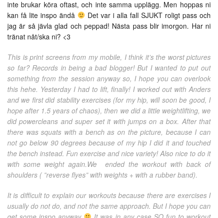
inte brukar köra oftast, och inte samma upplägg. Men hoppas ni
kan få lite inspo ändå
Det var i alla fall SJUKT roligt pass och
jag är så jävla glad och peppad! Nästa pass blir imorgon. Har ni
tränat nåt/ska ni? <3
This is print screens from my mobile, I think it’s the worst pictures
so far? Records in being a bad blogger! But I wanted to put out
something from the session anyway so, I hope you can overlook
this hehe. Yesterday I had to lift, finally! I worked out with Anders
and we first did stability exercises (for my hip, will soon be good, I
hope after 1.5 years of chaos), then we did a little weightlifting, we
did powercleans and super set it with jumps on a box. After that
there was squats with a bench as on the picture, because I can
not go below 90 degrees because of my hip I did it and touched
the bench instead. Fun exercise and nice variety! Also nice to do it
with some weight again.We ended the workout with back of
shoulders ( ”reverse flyes” with weights + with a rubber band).
It is difficult to explain our workouts because there are exercises I
usually do not do, and not the same approach. But I hope you can
get some inspo anyway
It was in any case SO fun to workout