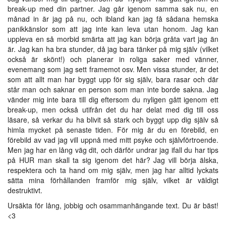
break-up med din partner. Jag går igenom samma sak nu, en
månad in är jag på nu, och ibland kan jag få sådana hemska
panikkänslor som att jag inte kan leva utan honom. Jag kan
uppleva en så morbid smärta att jag kan börja gråta vart jag än
är. Jag kan ha bra stunder, då jag bara tänker på mig själv (vilket
också är skönt!) och planerar in roliga saker med vänner,
evenemang som jag sett framemot osv. Men vissa stunder, är det
som att allt man har byggt upp för sig själv, bara rasar och där
står man och saknar en person som man inte borde sakna. Jag
vänder mig inte bara till dig eftersom du nyligen gått igenom ett
break-up, men också utifrån det du har delat med dig till oss
läsare, så verkar du ha blivit så stark och byggt upp dig själv så
himla mycket på senaste tiden. För mig är du en förebild, en
förebild av vad jag vill uppnå med mitt psyke och självförtroende.
Men jag har en lång väg dit, och därför undrar jag ifall du har tips
på HUR man skall ta sig igenom det här? Jag vill börja älska,
respektera och ta hand om mig själv, men jag har alltid lyckats
sätta mina förhållanden framför mig själv, vilket är väldigt
destruktivt.
Ursäkta för lång, jobbig och osammanhängande text. Du är bäst!
<3