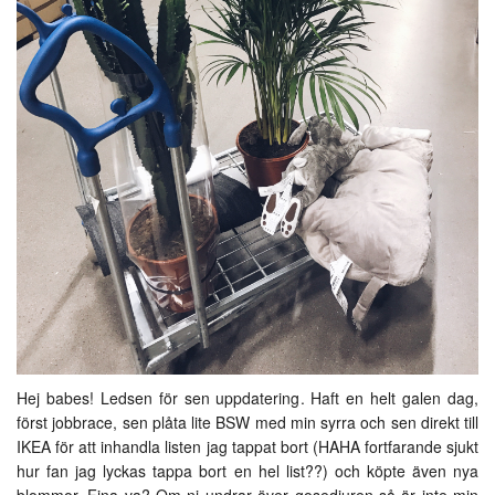
Hej babes! Ledsen för sen uppdatering. Haft en helt galen dag,
först jobbrace, sen plåta lite BSW med min syrra och sen direkt till
IKEA för att inhandla listen jag tappat bort (HAHA fortfarande sjukt
hur fan jag lyckas tappa bort en hel list??) och köpte även nya