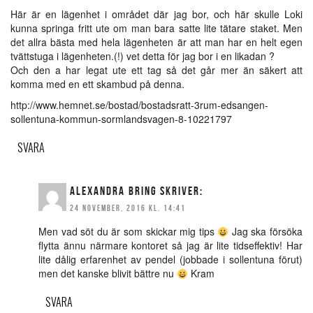
Här är en lägenhet i området där jag bor, och här skulle Loki
kunna springa fritt ute om man bara satte lite tätare staket. Men
det allra bästa med hela lägenheten är att man har en helt egen
tvättstuga i lägenheten.(!) vet detta för jag bor i en likadan ?
Och den a har legat ute ett tag så det går mer än säkert att
komma med en ett skambud på denna.
http://www.hemnet.se/bostad/bostadsratt-3rum-edsangen-
sollentuna-kommun-sormlandsvagen-8-10221797
SVARA
ALEXANDRA BRING
SKRIVER:
24 NOVEMBER, 2016 KL. 14:41
Men vad söt du är som skickar mig tips
Jag ska försöka
flytta ännu närmare kontoret så jag är lite tidseffektiv! Har
lite dålig erfarenhet av pendel (jobbade i sollentuna förut)
men det kanske blivit bättre nu
Kram
SVARA