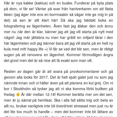
Här är nya kakke (kaktus) och en buske. Funderar på byta plats
på dom, vi får se! Väntar på svar från hantverkaren om att fästa
listen (jag äger inte ens en borrmaskin så vågar inte ge mig in på
det) så sen är allt klart här! Då ska jag faktiskt boka en
fotografering av lägenheten. Även fast jag älskar den och ännu
mer nu när den är klar, känner jag att jag vill starta på nytt med
något! Jag mår jättebra nu men har gråtit en miljard tårar i den
här lägenheten och jag känner bara att jag vill starta på en helt ny
kula med mitt happy life =) Vi får se vad det blir sen, men är riktigt
sugen på att renovera en lägenhet. Kommer förmodligen ångra
det grovt men det är så nice att få exakt som man vill.
Resten av dagen går åt att svara på provkommentarer och gå
genom alla looks för 2017. Det är helt sjukt galet just nu som jag
nämnde innan och vi håller även på att planera en kul grej. Om ni
bor i Stockholm så tycker jag att ni ska komma förbi butiken på
fredag
Är där mellan 12-18! Kommer berätta mer om det sen,
men är ju sämst på hemlisar. Ska i alla fall sätta mig och beta av
allt nu, brukar vanligtvis inte bli överdrivet stressad men just nu är
det lite too much to handle – men det kommer inte bli lättare av