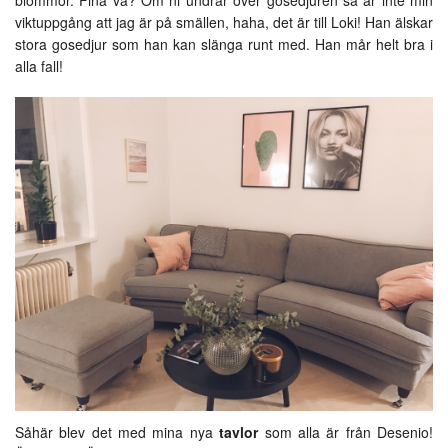
blommor. Fina va? Om ni undrar över gosedjuren så är inte min
viktuppgång att jag är på smällen, haha, det är till Loki! Han älskar
stora gosedjur som han kan slänga runt med. Han mår helt bra i
alla fall!
Såhär blev det med mina nya
tavlor
som alla är från Desenio!