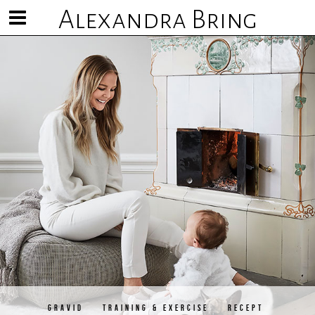
Alexandra Bring
Visa/göm
meny
GRAVID
TRAINING & EXERCISE
RECEPT