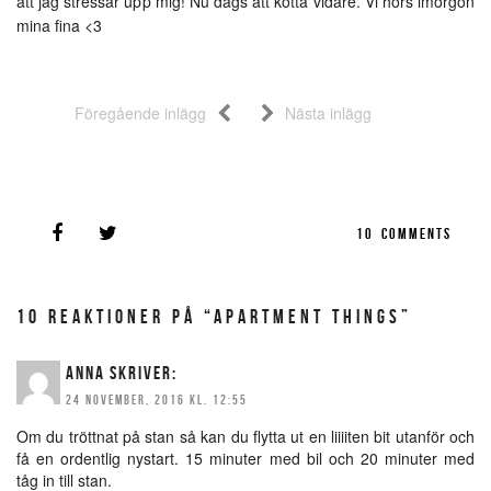
att jag stressar upp mig! Nu dags att kötta vidare. Vi hörs imorgon
mina fina <3
Föregående inlägg
Nästa inlägg
10
COMMENTS
10 REAKTIONER PÅ “APARTMENT THINGS”
ANNA
SKRIVER:
24 NOVEMBER, 2016 KL. 12:55
Om du tröttnat på stan så kan du flytta ut en liiiiten bit utanför och
få en ordentlig nystart. 15 minuter med bil och 20 minuter med
tåg in till stan.