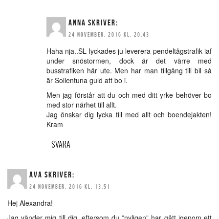
ANNA
SKRIVER:
24 NOVEMBER, 2016 KL. 20:43
Haha nja..SL lyckades ju leverera pendeltågstrafik iaf
under snöstormen, dock är det värre med
busstrafiken här ute. Men har man tillgång till bil så
är Sollentuna guld att bo i.
Men jag förstår att du och med ditt yrke behöver bo
med stor närhet till allt.
Jag önskar dig lycka till med allt och boendejakten!
Kram
SVARA
AVA
SKRIVER:
24 NOVEMBER, 2016 KL. 13:51
Hej Alexandra!
Jag vänder mig till dig, eftersom du ”nyligen” har gått igenom ett