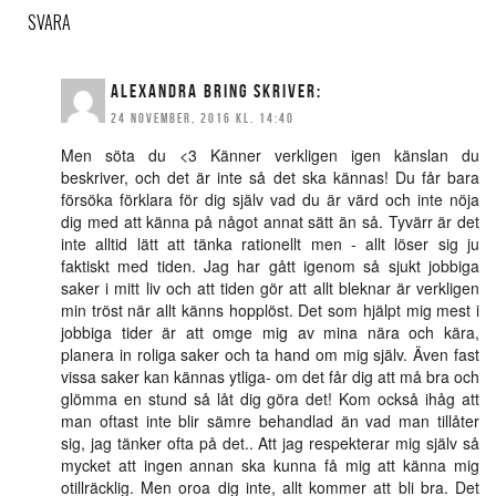
SVARA
ALEXANDRA BRING
SKRIVER:
24 NOVEMBER, 2016 KL. 14:40
Men söta du <3 Känner verkligen igen känslan du
beskriver, och det är inte så det ska kännas! Du får bara
försöka förklara för dig själv vad du är värd och inte nöja
dig med att känna på något annat sätt än så. Tyvärr är det
inte alltid lätt att tänka rationellt men - allt löser sig ju
faktiskt med tiden. Jag har gått igenom så sjukt jobbiga
saker i mitt liv och att tiden gör att allt bleknar är verkligen
min tröst när allt känns hopplöst. Det som hjälpt mig mest i
jobbiga tider är att omge mig av mina nära och kära,
planera in roliga saker och ta hand om mig själv. Även fast
vissa saker kan kännas ytliga- om det får dig att må bra och
glömma en stund så låt dig göra det! Kom också ihåg att
man oftast inte blir sämre behandlad än vad man tillåter
sig, jag tänker ofta på det.. Att jag respekterar mig själv så
mycket att ingen annan ska kunna få mig att känna mig
otillräcklig. Men oroa dig inte, allt kommer att bli bra. Det