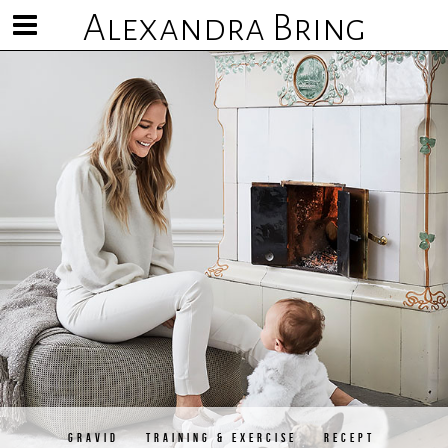
Alexandra Bring
Visa/göm
meny
GRAVID
TRAINING & EXERCISE
RECEPT