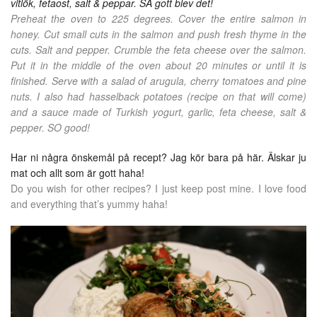
vitlök, fetaost, salt & peppar. SÅ gott blev det!
Preheat the oven to 225 degrees. Cover the entire salmon in
honey. Cut small cuts in the salmon and push fresh thyme in the
cuts. Salt and pepper. Crumble the feta cheese over the salmon.
Put it in the middle of the oven about 20 minutes or until it is
finished. Serve with a salad of arugula, cherry tomatoes and pine
nuts. I also had hasselback potatoes (recipe on that will come)
and a sauce made of Turkish yogurt, garlic, feta cheese, salt &
pepper. SO good!
Har ni några önskemål på recept? Jag kör bara på här. Älskar ju
mat och allt som är gott haha!
Do you wish for other recipes? I just keep post mine. I love food
and everything that’s yummy haha!