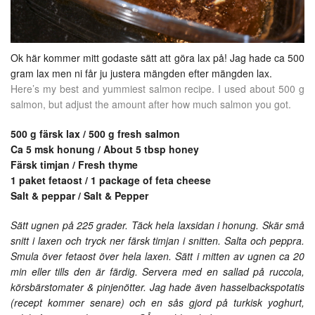
Ok här kommer mitt godaste sätt att göra lax på! Jag hade ca 500
gram lax men ni får ju justera mängden efter mängden lax.
Here’s my best and yummiest salmon recipe. I used about 500 g
salmon, but adjust the amount after how much salmon you got.
500 g färsk lax / 500 g fresh salmon
Ca 5 msk honung / About 5 tbsp honey
Färsk timjan / Fresh thyme
1 paket fetaost / 1 package of feta cheese
Salt & peppar / Salt & Pepper
Sätt ugnen på 225 grader. Täck hela laxsidan i honung. Skär små
snitt i laxen och tryck ner färsk timjan i snitten. Salta och peppra.
Smula över fetaost över hela laxen. Sätt i mitten av ugnen ca 20
min eller tills den är färdig. Servera med en sallad på ruccola,
körsbärstomater & pinjenötter. Jag hade även hasselbackspotatis
(recept kommer senare) och en sås gjord på turkisk yoghurt,