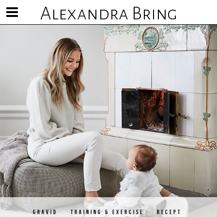
Alexandra Bring
Visa/göm
meny
GRAVID
TRAINING & EXERCISE
RECEPT