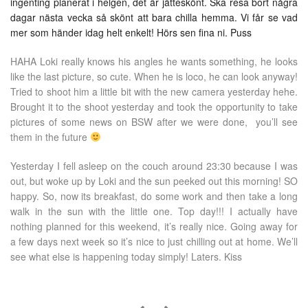
ingenting planerat i helgen, det är jätteskönt. Ska resa bort några
dagar nästa vecka så skönt att bara chilla hemma. Vi får se vad
mer som händer idag helt enkelt! Hörs sen fina ni. Puss
HAHA Loki really knows his angles he wants something, he looks
like the last picture, so cute. When he is loco, he can look anyway!
Tried to shoot him a little bit with the new camera yesterday hehe.
Brought it to the shoot yesterday and took the opportunity to take
pictures of some news on BSW after we were done, you’ll see
them in the future
Yesterday I fell asleep on the couch around 23:30 because I was
out, but woke up by Loki and the sun peeked out this morning! SO
happy. So, now its breakfast, do some work and then take a long
walk in the sun with the little one. Top day!!! I actually have
nothing planned for this weekend, it’s really nice. Going away for
a few days next week so it’s nice to just chilling out at home. We’ll
see what else is happening today simply! Laters. Kiss