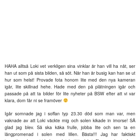
HAHA alltså Loki vet verkligen sina vinklar är han vill ha nåt, ser
han ut som på sista bilden, så söt. När han är busig kan han se ut
hur som helst! Provade fota honom lite med den nya kameran
igår, lite skillnad hehe. Hade med den på plåtningen igår och
passade på att ta bilder för lite nyheter på BSW efter att vi var
klara, dom får ni se framöver
Igår somnade jag i soffan typ 23.30 död som man var, men
vaknade av att Loki väckte mig och solen kikade in imorse! SÅ
glad jag blev. Så ska käka frulle, jobba lite och sen ta en
långpromenad i solen med lillen. Bästa!!! Jag har faktiskt