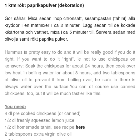
1 krm rökt paprikapulver (dekoration)
Gör såhär: Mixa sedan ihop citronsaft, sesampastan (tahini) alla
kryddor i en matmixer i ca 2 minuter. Lägg sedan till de kokade
kikärtorna och vattnet, mixa i ca 5 minuter till. Servera sedan med
olivolja samt rökt paprika pulver.
Hummus is pretty easy to do and it will be really good if you do it
right. If you want to do it ”right”, ie not to use chickpeas on
konsverv: Soak the chickpeas for about 24 hours, then cook over
low heat in boiling water for about 8 hours, add two tablespoons
of olive oil to prevent it from boiling over, be sure to there is
always water over the surface.You can of course use canned
chickpeas, too, but it will be much tastier like this.
You need:
4 dl pre cooked chickpeas (or canned)
1/2 dl freshly squeezed lemon juice
1/2 dl homemade tahini, see recipe
here
2 tablespoons extra virgin olive oil