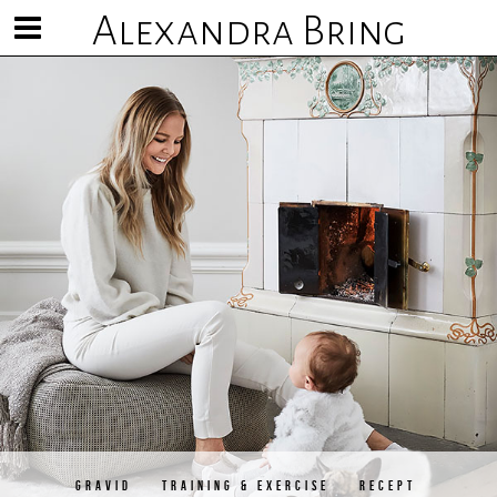
Alexandra Bring
Visa/göm
meny
GRAVID
TRAINING & EXERCISE
RECEPT