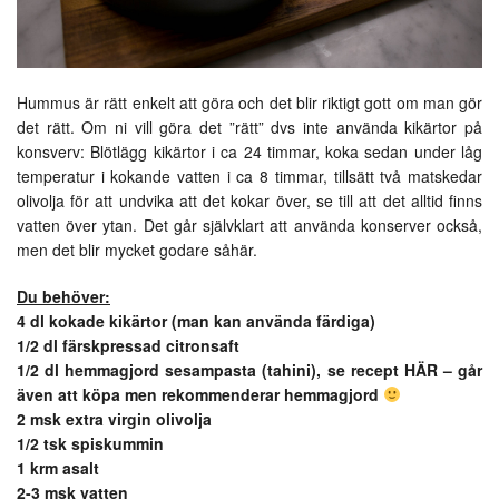
Hummus är rätt enkelt att göra och det blir riktigt gott om man gör
det rätt. Om ni vill göra det ”rätt” dvs inte använda kikärtor på
konsverv: Blötlägg kikärtor i ca 24 timmar, koka sedan under låg
temperatur i kokande vatten i ca 8 timmar, tillsätt två matskedar
olivolja för att undvika att det kokar över, se till att det alltid finns
vatten över ytan. Det går självklart att använda konserver också,
men det blir mycket godare såhär.
Du behöver:
4 dl kokade kikärtor (man kan använda färdiga)
1/2 dl färskpressad citronsaft
1/2 dl hemmagjord sesampasta (tahini), se recept
HÄR
– går
även att köpa men rekommenderar hemmagjord
2 msk extra virgin olivolja
1/2 tsk spiskummin
1 krm asalt
2-3 msk vatten