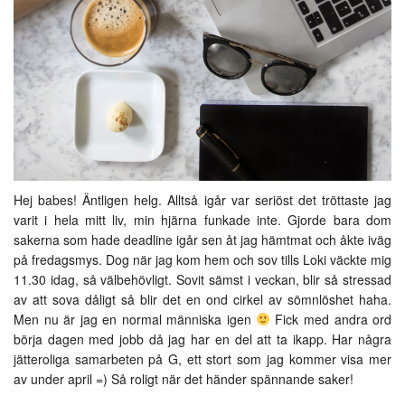
Hej babes! Äntligen helg. Alltså igår var seriöst det tröttaste jag
varit i hela mitt liv, min hjärna funkade inte. Gjorde bara dom
sakerna som hade deadline igår sen åt jag hämtmat och åkte iväg
på fredagsmys. Dog när jag kom hem och sov tills Loki väckte mig
11.30 idag, så välbehövligt. Sovit sämst i veckan, blir så stressad
av att sova dåligt så blir det en ond cirkel av sömnlöshet haha.
Men nu är jag en normal människa igen
Fick med andra ord
börja dagen med jobb då jag har en del att ta ikapp. Har några
jätteroliga samarbeten på G, ett stort som jag kommer visa mer
av under april =) Så roligt när det händer spännande saker!