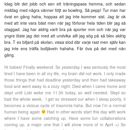
Idag blir det jobb och sen ett träningspass hemma, och sedan
middag med några vänner följt av bowling. Så pepp! Tur man har
övat en gång haha, hoppas att jag inte kommer sist. Jag är ok
med att inte vara bäst men när jag förlorar hela tiden blir jag så
otaggad. Jag har aldrig varit bra på sporter mm och när jag var
yngre löste jag det med att undvika allt jag sög på så blev aldrig
bra. T ex biljard på skolan, vissa stod där varje rast men själv kan
jag inte ens träffa bolljäveln hahaha. Får öva på det med nån
gång.
Hi babes! Finally weekend. So yesterday I was seriously the most
tired I have been in all my life, my brain did not work. I only made
those things that had deadline yesterday and then had takeaway
food and went away to a cozy night. Died when I came home and
slept until Loki woke me 11:30 today, so well needed. Slept so
bad the whole week, I get so stressed out when I sleep poorly, it
becomes a vicious cycle of insomnia haha. But now I’m a normal
human being again
Had in other words start this day with work
where I have some catching up. Have some fun collaborations
coming up, a major one that I will show more of in April =) So