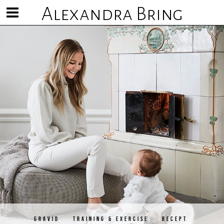
Alexandra Bring
Visa/göm
meny
GRAVID
TRAINING & EXERCISE
RECEPT