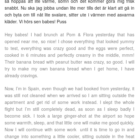
så hoppas att lite värme, sömn och det kommer göra mig frisk
snabbt. Nu ska jag jobba undan lite mer tills det är klart att gå in
och byta om till nåt lite svalare, sitter ute i värmen med asvarma
kläder. Vi hörs sen babes! Puss
Hey babes! I had brunch at Pom & Flora yesterday that has
opened near me, so nice! I chose everything that looked yummy
to test, everything was crazy good and the eggs were perfect,
cooked in 6 minutes and perfectly creamy in the middle, mmm!
Their banana bread with peanut butter was crazy, so good. I will
try to make my own banana bread when I get home, I have
already cravings.
Now, I’m in Spain, even though we had booked from yesterday, it
was still not cleaned when we arrived so I am sitting outside the
apartment and get rid of some work instead. I slept the whole
flight but I’m still completely dead, as soon as I sleep badly I
become sick. I took a large ginger-shot at the airport so hope
some warmth, sleep, and that little one will make me good quickly.
Now I will continue with some work until it is time to go in and
change into something a little cooler, sitting outside in the heat