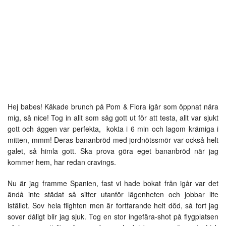
Hej babes! Käkade brunch på Pom & Flora igår som öppnat nära
mig, så nice! Tog in allt som såg gott ut för att testa, allt var sjukt
gott och äggen var perfekta, kokta i 6 min och lagom krämiga i
mitten, mmm! Deras bananbröd med jordnötssmör var också helt
galet, så himla gott. Ska prova göra eget bananbröd när jag
kommer hem, har redan cravings.
Nu är jag framme Spanien, fast vi hade bokat från igår var det
ändå inte städat så sitter utanför lägenheten och jobbar lite
istället. Sov hela flighten men är fortfarande helt död, så fort jag
sover dåligt blir jag sjuk. Tog en stor ingefära-shot på flygplatsen