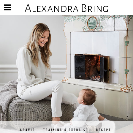
Alexandra Bring
Visa/göm
meny
GRAVID
TRAINING & EXERCISE
RECEPT