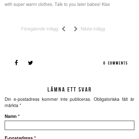
with super warm clothes. Talk to you later babes! Kiss
Föregående inlägg
Nästa inlägg
0
COMMENTS
LÄMNA ETT SVAR
Din e-postadress kommer inte publiceras.
Obligatoriska fält är
märkta
*
Namn
*
E-postadress
*