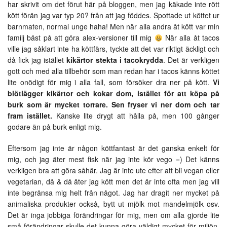
har skrivit om det förut här på bloggen, men jag käkade inte rött
kött förän jag var typ 20? från att jag föddes. Spottade ut köttet ur
barnmaten, normal unge haha! Men när alla andra åt kött var min
familj bäst på att göra alex-versioner till mig
När alla åt tacos
ville jag såklart inte ha köttfärs, tyckte att det var riktigt äckligt och
då fick jag istället
kikärtor stekta i tacokrydda
. Det är verkligen
gott och med alla tillbehör som man redan har i tacos känns köttet
lite onödigt för mig i alla fall, som försöker dra ner på kött.
Vi
blötlägger kikärtor och kokar dom, istället för att köpa på
burk som är mycket torrare. Sen fryser vi ner dom och tar
fram istället.
Kanske lite drygt att hålla på, men 100 gånger
godare än på burk enligt mig.
Eftersom jag inte är någon köttfantast är det ganska enkelt för
mig, och jag äter mest fisk när jag inte kör vego =) Det känns
verkligen bra att göra såhär. Jag är inte ute efter att bli vegan eller
vegetarian, då & då äter jag kött men det är inte ofta men jag vill
inte begränsa mig helt från något. Jag har dragit ner mycket på
animaliska produkter också, bytt ut mjölk mot mandelmjölk osv.
Det är inga jobbiga förändringar för mig, men om alla gjorde lite
små förändringar skulle det kunna göra väldigt mycket för miljön.