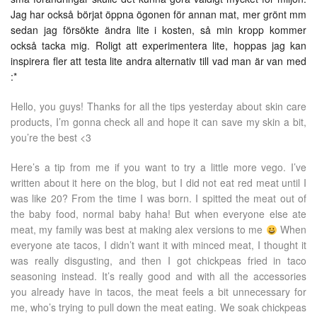
Jag har också börjat öppna ögonen för annan mat, mer grönt mm
sedan jag försökte ändra lite i kosten, så min kropp kommer
också tacka mig. Roligt att experimentera lite, hoppas jag kan
inspirera fler att testa lite andra alternativ till vad man är van med
:*
Hello, you guys! Thanks for all the tips yesterday about skin care
products, I’m gonna check all and hope it can save my skin a bit,
you’re the best <3
Here’s a tip from me if you want to try a little more vego. I’ve
written about it here on the blog, but I did not eat red meat until I
was like 20? From the time I was born. I spitted the meat out of
the baby food, normal baby haha! But when everyone else ate
meat, my family was best at making alex versions to me
When
everyone ate tacos, I didn’t want it with minced meat, I thought it
was really disgusting, and then I got chickpeas fried in taco
seasoning instead. It’s really good and with all the accessories
you already have in tacos, the meat feels a bit unnecessary for
me, who’s trying to pull down the meat eating. We soak chickpeas