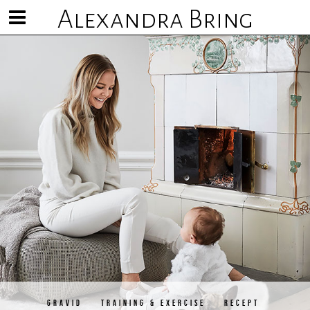
Alexandra Bring
Visa/göm
meny
GRAVID
TRAINING & EXERCISE
RECEPT