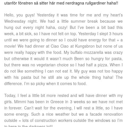
utanför fönstren så sitter här med nerdragna rullgardiner haha!!
Hello, you guys! Yesterday it was time for me and my heart’s
Wednesday night. We had a little summer break because we
hung out every night haha, cozy! But I’ve been a bit bad this
week, a bit sick, so I have not felt on top. Yesterday I slept 3 hours
until we were going to dinner so I could have energy for that + a
movie! We had dinner at Ciao Ciao at Kungsbron but none of us
were really happy with the food. My buffalo mozzarella was crazy
but otherwise it would it wasn’t much Been so hungry for pasta,
but there was no vegetarian choice so I had half a pizza. When I
do not like something I can not eat it. My guy was not too happy
with his pasta but he still ate up the whole thing haha! The
difference. I’m so picky when it comes to food.
Today, I feel a little bit more rested and will have dinner with my
girls. Mimmi has been in Greece in 3 weeks so we have not met
in forever. Can’t wait for the evening, I will rest a little, so I have
some energy. Such a nice weather but we a facade renovation
outside = lots of construction workers outside the windows so I’m
in here in the darkness lol!!