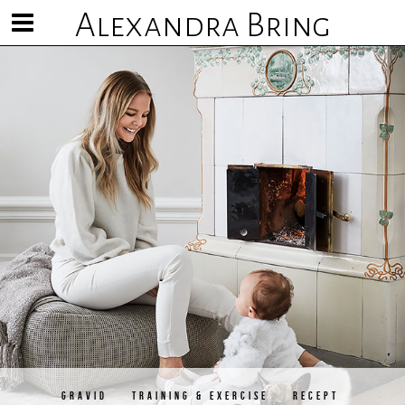
Alexandra Bring
Visa/göm
meny
GRAVID
TRAINING & EXERCISE
RECEPT