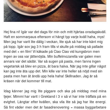
Hej fina ni! Igår var det dags för min och mitt hjärtas onsdagskväll.
Haft en sommarpaus eftersom vi hängt typ varje kväll haha, mys!
Men jag har varit lite dålig i veckan, lite sjuk så har inte känt mig
på topp. Igår sov jag 3 h fram tills vi skulle på middag så pallade
med det + en film! Vi käkade på Ciao Ciao vid kungsbron men
ingen av oss var jättenöjda. Min buffelmozarella var galen men
annars var det sådär. Var så sugen på pasta, men fanns ingen
vegetarisk så blev en pizza, åt bara halva. När jag inte gillar något
kan jag inte äta upp det. Min kille var inte heller så nöjd med sin
pasta men han åt ändå upp hela haha! Skillnaden. Jag är så
kräsen när det kommer till mat.
Idag känner jag mig lite piggare och ska på middag med mina
tjejer. Mimmi har varit i Grekland i 3 v så vi har inte träffats på en
evighet. Längtar efter kvällen, ska vila lite så jag har lite energi.
Så fint väder men det är fasadrenovering = massa byggarbetare