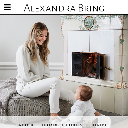
Alexandra Bring
Visa/göm
meny
GRAVID
TRAINING & EXERCISE
RECEPT