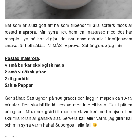
Nåt som är sjukt gott att ha som tillbehör till alla sorters tacos är
rostad majsröra. Min syrra fick hem en matkasse med det här
receptet typ, så har vi gjort det sen dess och alla i familjen/som
smakat är helt sålda. Ni MÅSTE prova. Såhär gjorde jag min:
Rostad majsröra
:
4 små burkar ekologisk majs
2 små vitlöksklyftor
2 dl gräddfil
Salt & Peppar
Gör såhär: Sätt ugnen på 180 grader och lägg in majsen ca 10-15
minuter. Den ska bli lite lätt rostad men inte bli brun. Ta ut plåten
ur ugnen. Mixa ner gräddfil med en stavmixer med majsen i en
skål tills röran är ganska slät. Servera kall eller varm, jag gillar kall
och min syrra varm haha! Supergott i alla fall