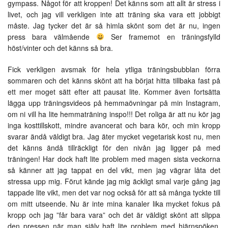
gympass. Något för att kroppen! Det känns som att allt är stress i
livet, och jag vill verkligen inte att träning ska vara ett jobbigt
måste. Jag tycker det är så himla skönt som det är nu, ingen
press bara välmående
Ser framemot en träningsfylld
höst/vinter och det känns så bra.
Fick verkligen avsmak för hela ytliga träningsbubblan förra
sommaren och det känns skönt att ha börjat hitta tillbaka fast på
ett mer moget sätt efter att pausat lite. Kommer även fortsätta
lägga upp träningsvideos på hemmaövningar på min Instagram,
om ni vill ha lite hemmaträning inspo!!! Det roliga är att nu kör jag
inga kosttillskott, mindre avancerat och bara kör, och min kropp
svarar ändå väldigt bra. Jag äter mycket vegetarisk kost nu, men
det känns ändå tillräckligt för den nivån jag ligger på med
träningen! Har dock haft lite problem med magen sista veckorna
så känner att jag tappat en del vikt, men jag vägrar låta det
stressa upp mig. Förut kände jag mig äckligt smal varje gång jag
tappade lite vikt, men det var nog också för att så många tyckte till
om mitt utseende. Nu är inte mina kanaler lika mycket fokus på
kropp och jag ”får bara vara” och det är väldigt skönt att slippa
den pressen när man själv haft lite problem med hjärnspöken.