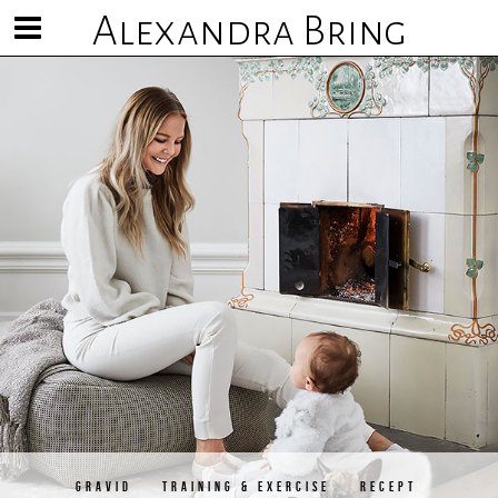
Alexandra Bring
Visa/göm
meny
GRAVID
TRAINING & EXERCISE
RECEPT