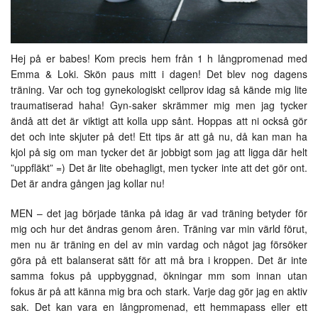
Hej på er babes! Kom precis hem från 1 h långpromenad med
Emma & Loki. Skön paus mitt i dagen! Det blev nog dagens
träning. Var och tog gynekologiskt cellprov idag så kände mig lite
traumatiserad haha! Gyn-saker skrämmer mig men jag tycker
ändå att det är viktigt att kolla upp sånt. Hoppas att ni också gör
det och inte skjuter på det! Ett tips är att gå nu, då kan man ha
kjol på sig om man tycker det är jobbigt som jag att ligga där helt
”uppfläkt” =) Det är lite obehagligt, men tycker inte att det gör ont.
Det är andra gången jag kollar nu!
MEN – det jag började tänka på idag är vad träning betyder för
mig och hur det ändras genom åren. Träning var min värld förut,
men nu är träning en del av min vardag och något jag försöker
göra på ett balanserat sätt för att må bra i kroppen. Det är inte
samma fokus på uppbyggnad, ökningar mm som innan utan
fokus är på att känna mig bra och stark. Varje dag gör jag en aktiv
sak. Det kan vara en långpromenad, ett hemmapass eller ett