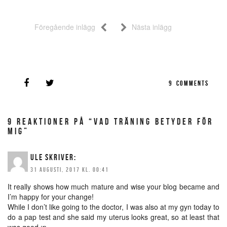
Föregående inlägg
Nästa inlägg
9
COMMENTS
9 REAKTIONER PÅ “VAD TRÄNING BETYDER FÖR
MIG”
ULE
SKRIVER:
31 AUGUSTI, 2017 KL. 00:41
It really shows how much mature and wise your blog became and
I’m happy for your change!
While I don’t like going to the doctor, I was also at my gyn today to
do a pap test and she said my uterus looks great, so at least that
was good :p