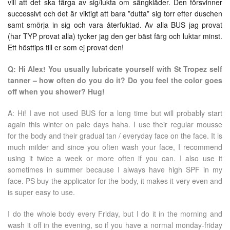
vill att det ska färga av sig/lukta om sängkläder. Den försvinner
successivt och det är viktigt att bara ”dutta” sig torr efter duschen
samt smörja in sig och vara återfuktad. Av alla BUS jag provat
(har TYP provat alla) tycker jag den ger bäst färg och luktar minst.
Ett hösttips till er som ej provat den!
Q: Hi Alex! You usually lubricate yourself with St Tropez self
tanner – how often do you do it? Do you feel the color goes
off when you shower? Hug!
A: Hi! I ave not used BUS for a long time but will probably start
again this winter on pale days haha. I use their regular mousse
for the body and their gradual tan / everyday face on the face. It is
much milder and since you often wash your face, I recommend
using it twice a week or more often if you can. I also use it
sometimes in summer because I always have high SPF in my
face. PS buy the applicator for the body, it makes it very even and
is super easy to use.
I do the whole body every Friday, but I do it in the morning and
wash it off in the evening, so if you have a normal monday-friday