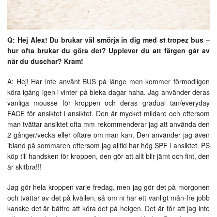
Q: Hej Alex! Du brukar väl smörja in dig med st tropez bus –
hur ofta brukar du göra det? Upplever du att färgen går av
när du duschar? Kram!
A: Hej! Har inte använt BUS på länge men kommer förmodligen
köra igång igen i vinter på bleka dagar haha. Jag använder deras
vanliga mousse för kroppen och deras gradual tan/everyday
FACE för ansiktet i ansiktet. Den är mycket mildare och eftersom
man tvättar ansiktet ofta mm rekommenderar jag att använda den
2 gånger/vecka eller oftare om man kan. Den använder jag även
ibland på sommaren eftersom jag alltid har hög SPF i ansiktet. PS
köp till handsken för kroppen, den gör att allt blir jämt och fint, den
är skitbra!!!
Jag gör hela kroppen varje fredag, men jag gör det på morgonen
och tvättar av det på kvällen, så om ni har ett vanligt mån-fre jobb
kanske det är bättre att köra det på helgen. Det är för att jag inte