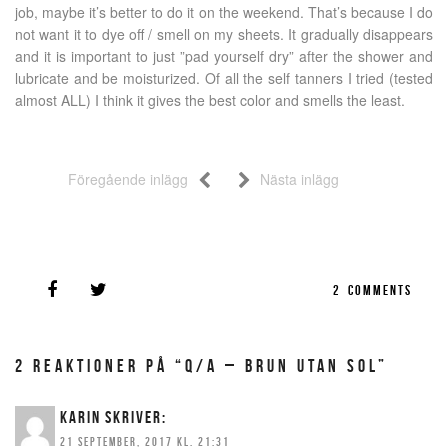
job, maybe it’s better to do it on the weekend. That’s because I do
not want it to dye off / smell on my sheets. It gradually disappears
and it is important to just ”pad yourself dry” after the shower and
lubricate and be moisturized. Of all the self tanners I tried (tested
almost ALL) I think it gives the best color and smells the least.
Föregående inlägg
Nästa inlägg
2
COMMENTS
2 REAKTIONER PÅ “Q/A – BRUN UTAN SOL”
KARIN
SKRIVER:
21 SEPTEMBER, 2017 KL. 21:31