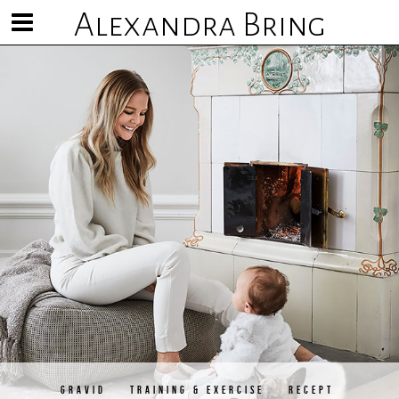
Alexandra Bring
Visa/göm
meny
GRAVID
TRAINING & EXERCISE
RECEPT