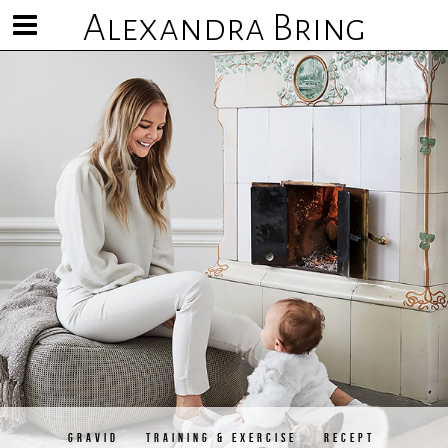
Alexandra Bring
Visa/göm
meny
GRAVID
TRAINING & EXERCISE
RECEPT