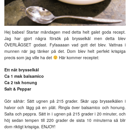
Hej babes! Startar måndagen med detta helt galet goda recept.
Jag har gjort några försök på brysselkål men detta blev
ÖVERLÄGSET godast. Fyfaaaaan vad gott det blev. Vattnas i
munnen när jag tänker på det. Dom blev helt perfekt krispiga
precis som jag ville ha det
Här kommer receptet:
Ett nät brysselkål
Ca 1 msk balsamico
Ca 2 tsk honung
Salt & Peppar
Gör såhär: Sätt ugnen på 215 grader. Skär upp brysselkålen i
halvor och lägg på en plåt. Ringla över balsamico och honung.
Salta och peppra. Sätt in i ugnen på 215 grader i 20 minuter, och
höj sedan tempen till 220 grader de sista 10 minuterna så blir
dom riktigt krispiga. ENJOY!