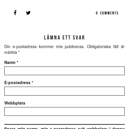
0
COMMENTS
LÄMNA ETT SVAR
Din e-postadress kommer inte publiceras.
Obligatoriska fält är
märkta
*
Namn
*
E-postadress
*
Webbplats
Spara mitt namn, min e-postadress och webbplats i denna