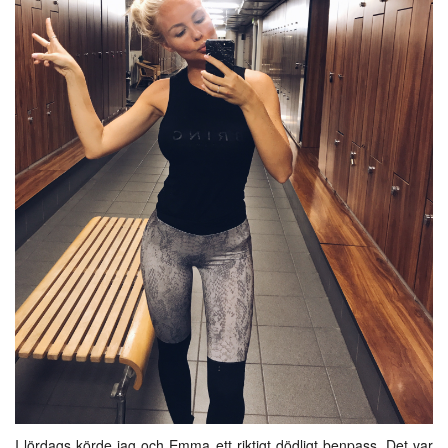
I lördags körde jag och Emma ett riktigt dödligt benpass. Det var