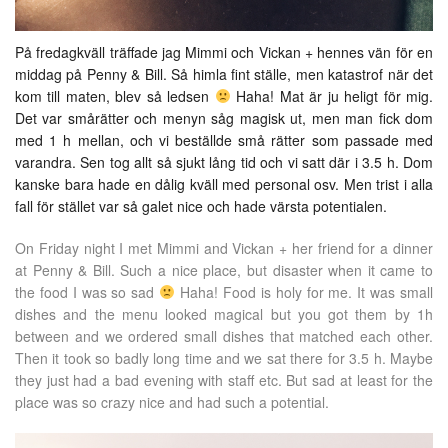
På fredagkväll träffade jag Mimmi och Vickan + hennes vän för en
middag på Penny & Bill. Så himla fint ställe, men katastrof när det
kom till maten, blev så ledsen
Haha! Mat är ju heligt för mig.
Det var smårätter och menyn såg magisk ut, men man fick dom
med 1 h mellan, och vi beställde små rätter som passade med
varandra. Sen tog allt så sjukt lång tid och vi satt där i 3.5 h. Dom
kanske bara hade en dålig kväll med personal osv. Men trist i alla
fall för stället var så galet nice och hade värsta potentialen.
On Friday night I met Mimmi and Vickan + her friend for a dinner
at Penny & Bill. Such a nice place, but disaster when it came to
the food I was so sad
Haha! Food is holy for me. It was small
dishes and the menu looked magical but you got them by 1h
between and we ordered small dishes that matched each other.
Then it took so badly long time and we sat there for 3.5 h. Maybe
they just had a bad evening with staff etc. But sad at least for the
place was so crazy nice and had such a potential.