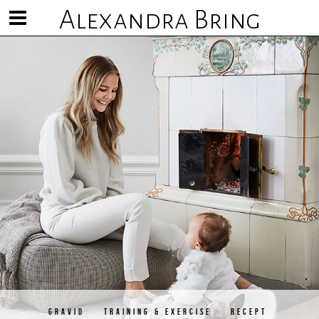
Alexandra Bring
Visa/göm
meny
GRAVID
TRAINING & EXERCISE
RECEPT