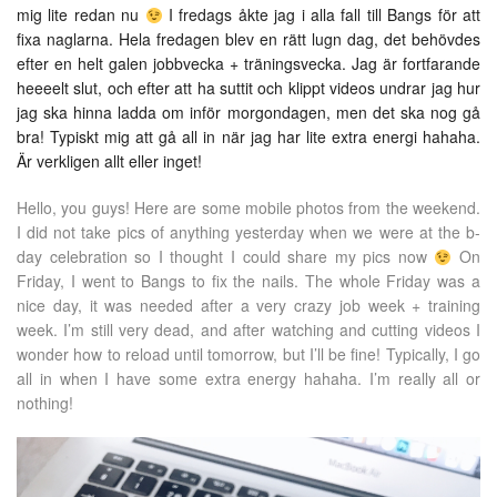
mig lite redan nu
I fredags åkte jag i alla fall till Bangs för att
fixa naglarna. Hela fredagen blev en rätt lugn dag, det behövdes
efter en helt galen jobbvecka + träningsvecka. Jag är fortfarande
heeeelt slut, och efter att ha suttit och klippt videos undrar jag hur
jag ska hinna ladda om inför morgondagen, men det ska nog gå
bra! Typiskt mig att gå all in när jag har lite extra energi hahaha.
Är verkligen allt eller inget!
Hello, you guys! Here are some mobile photos from the weekend.
I did not take pics of anything yesterday when we were at the b-
day celebration so I thought I could share my pics now
On
Friday, I went to Bangs to fix the nails. The whole Friday was a
nice day, it was needed after a very crazy job week + training
week. I’m still very dead, and after watching and cutting videos I
wonder how to reload until tomorrow, but I’ll be fine! Typically, I go
all in when I have some extra energy hahaha. I’m really all or
nothing!