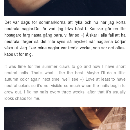
Det var dags för sommarklorna att ryka och nu har jag korta
neutrala naglar.Det är vad jag trivs bäst i. Kanske gör en lite
höstigare färg nästa gång bara, vi får se =) Älskar i alla fall att ha
neutrala färger så det inte syns så mycket när naglarna börjar
växa ut. Jag fixar mina naglar var tredje vecka, sen ser det oftast
kaos ut för mig.
It was time for the summer claws to go and now I have short
neutral nails. That’s what I like the best. Maybe I’ll do a little
autumn color again next time, we’ll see =) Love at least to have
neutral colors so it’s not visible so much when the nails begin to
grow out. I fix my nails every three weeks, after that it’s usually
looks chaos for me.