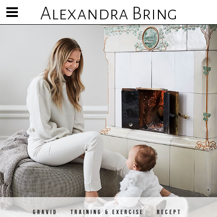
Alexandra Bring
Visa/göm
meny
GRAVID
TRAINING & EXERCISE
RECEPT