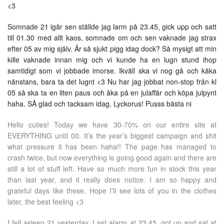
<3
Somnade 21 igår sen ställde jag larm på 23.45, gick upp och satt
till 01.30 med allt kaos, somnade om och sen vaknade jag strax
efter 05 av mig själv. Är så sjukt pigg idag dock? Så mysigt att min
kille vaknade innan mig och vi kunde ha en lugn stund ihop
samtidigt som vi jobbade imorse. Ikväll ska vi nog gå och käka
nånstans, bara ta det lugnt <3 Nu har jag jobbat non-stop från kl
05 så ska ta en liten paus och åka på en julaffär och köpa julpynt
haha. SÅ glad och tacksam idag. Lyckorus! Pusss bästa ni
Hello cuties! Today we have 30-70% on our entire site at
EVERYTHING until 00. It’s the year’s biggest campaign and shit
what pressure it has been haha​​!! The page has managed to
crash twice, but now everything is going good again and there are
still a lot of stuff left. Have so much more fun in stock this year
than last year, and it really does notice. I am so happy and
grateful days like these. Hope I’ll see lots of you in the clothes
later, the best feeling <3
I fell asleep 21 yesterday, I set alarm at 23.45, got up and sat at