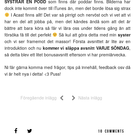
SYSTRAR EN PODD
som finns där poddar finns. Bilderna har
dock inte kommit över till iTunes än, men det borde lösa sig strax
I Acast finns allt! Det var så pirrigt och nervöst och vi vet att vi
har en del att jobba på, men det kändes ändå som att det är
bättre att bara köra så får vi lära oss under tidens gång än att
försöka få till det perfekt
Så kul att göra detta med min
syster
och vi ser framemot det massor! Första avsnittet är lite av en
introduktion och nu
kommer vi släppa avsnitt VARJE SÖNDAG
,
så detta blev ett litet bonusavsnitt eftersom vi har premiärvecka.
Ni får gärna komma med frågor, tips på innehåll, feedback osv då
vi är helt nya i detta! <3 Puss!
Föregående inlägg
Nästa inlägg
10
COMMENTS