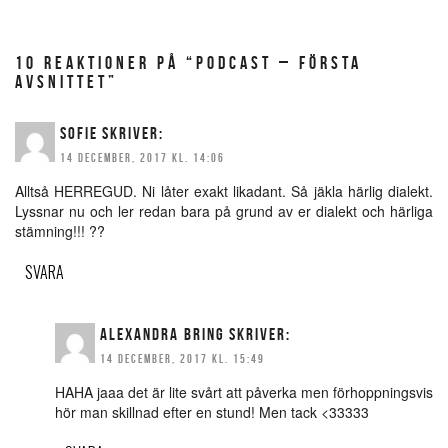
10 REAKTIONER PÅ “PODCAST – FÖRSTA
AVSNITTET”
SOFIE
SKRIVER:
14 DECEMBER, 2017 KL. 14:06
Alltså HERREGUD. Ni låter exakt likadant. Så jäkla härlig dialekt.
Lyssnar nu och ler redan bara på grund av er dialekt och härliga
stämning!!! ??
SVARA
ALEXANDRA BRING
SKRIVER:
14 DECEMBER, 2017 KL. 15:49
HAHA jaaa det är lite svårt att påverka men förhoppningsvis
hör man skillnad efter en stund! Men tack <33333