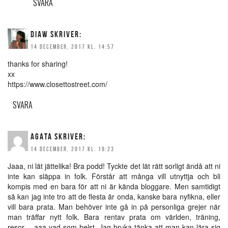
SVARA
DIAW
SKRIVER:
14 DECEMBER, 2017 KL. 14:57
thanks for sharing!
xx
https://www.closettostreet.com/
SVARA
AGATA
SKRIVER:
14 DECEMBER, 2017 KL. 19:23
Jaaa, ni lät jättelika! Bra podd! Tyckte det lät rätt sorligt ändå att ni
inte kan släppa in folk. Förstår att många vill utnyttja och bli
kompis med en bara för att ni är kända bloggare. Men samtidigt
så kan jag inte tro att de flesta är onda, kanske bara nyfikna, eller
vill bara prata. Man behöver inte gå in på personliga grejer när
man träffar nytt folk. Bara rentav prata om världen, träning,
resor… aaa vad som helst. Jag bruka tänka att man kan lära sig