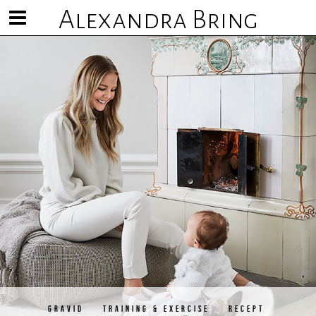
Alexandra Bring
Visa/göm
meny
GRAVID
TRAINING & EXERCISE
RECEPT