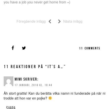
you have a job you never get home from =)
Föregående inlägg
Nästa inlägg
11
COMMENTS
11 REAKTIONER PÅ “IT’S A…”
MIMI
SKRIVER:
17 JANUARI, 2018 KL. 10:44
Åh stort grattis! Kan du berätta vilka namn ni funderade på när ni
trodde att hon var en pojke?
SVARA