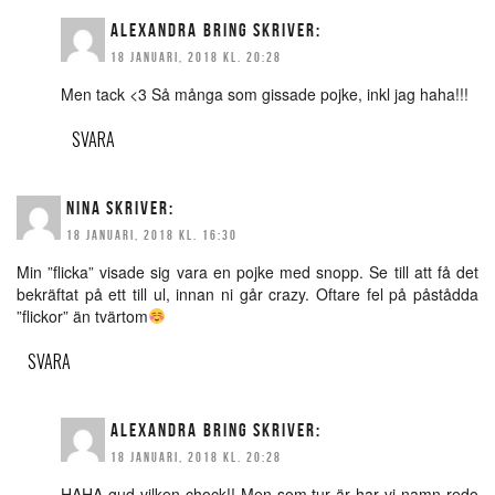
ALEXANDRA BRING
SKRIVER:
18 JANUARI, 2018 KL. 20:28
Men tack <3 Så många som gissade pojke, inkl jag haha!!!
SVARA
NINA
SKRIVER:
18 JANUARI, 2018 KL. 16:30
Min ”flicka” visade sig vara en pojke med snopp. Se till att få det
bekräftat på ett till ul, innan ni går crazy. Oftare fel på påstådda
”flickor” än tvärtom
SVARA
ALEXANDRA BRING
SKRIVER:
18 JANUARI, 2018 KL. 20:28
HAHA gud vilken chock!! Men som tur är har vi namn redo