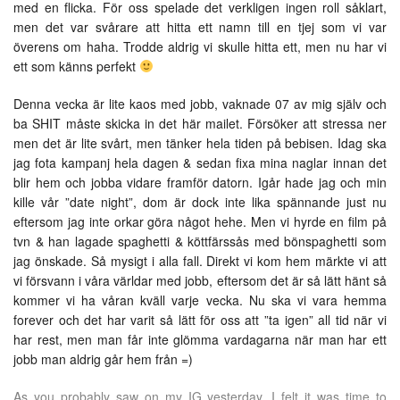
med en flicka. För oss spelade det verkligen ingen roll såklart,
men det var svårare att hitta ett namn till en tjej som vi var
överens om haha. Trodde aldrig vi skulle hitta ett, men nu har vi
ett som känns perfekt
Denna vecka är lite kaos med jobb, vaknade 07 av mig själv och
ba SHIT måste skicka in det här mailet. Försöker att stressa ner
men det är lite svårt, men tänker hela tiden på bebisen. Idag ska
jag fota kampanj hela dagen & sedan fixa mina naglar innan det
blir hem och jobba vidare framför datorn. Igår hade jag och min
kille vår ”date night”, dom är dock inte lika spännande just nu
eftersom jag inte orkar göra något hehe. Men vi hyrde en film på
tvn & han lagade spaghetti & köttfärssås med bönspaghetti som
jag önskade. Så mysigt i alla fall. Direkt vi kom hem märkte vi att
vi försvann i våra världar med jobb, eftersom det är så lätt hänt så
kommer vi ha våran kväll varje vecka. Nu ska vi vara hemma
forever och det har varit så lätt för oss att ”ta igen” all tid när vi
har rest, men man får inte glömma vardagarna när man har ett
jobb man aldrig går hem från =)
As you probably saw on my IG yesterday, I felt it was time to