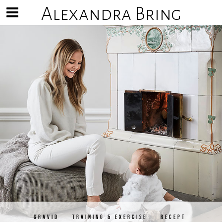
Alexandra Bring
Visa/göm
meny
GRAVID
TRAINING & EXERCISE
RECEPT