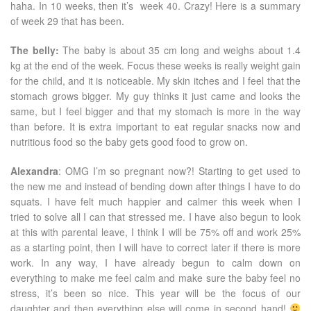
haha. In 10 weeks, then it’s week 40. Crazy! Here is a summary
of week 29 that has been.
The belly:
The baby is about 35 cm long and weighs about 1.4
kg at the end of the week. Focus these weeks is really weight gain
for the child, and it is noticeable. My skin itches and I feel that the
stomach grows bigger. My guy thinks it just came and looks the
same, but I feel bigger and that my stomach is more in the way
than before. It is extra important to eat regular snacks now and
nutritious food so the baby gets good food to grow on.
Alexandra
: OMG I’m so pregnant now?! Starting to get used to
the new me and instead of bending down after things I have to do
squats. I have felt much happier and calmer this week when I
tried to solve all I can that stressed me. I have also begun to look
at this with parental leave, I think I will be 75% off and work 25%
as a starting point, then I will have to correct later if there is more
work. In any way, I have already begun to calm down on
everything to make me feel calm and make sure the baby feel no
stress, it’s been so nice. This year will be the focus of our
daughter and then everything else will come in second hand!