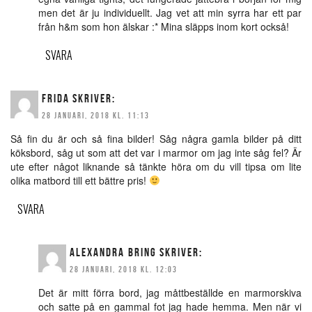
men det är ju individuellt. Jag vet att min syrra har ett par
från h&m som hon älskar :* Mina släpps inom kort också!
SVARA
FRIDA
SKRIVER:
28 JANUARI, 2018 KL. 11:13
Så fin du är och så fina bilder! Såg några gamla bilder på ditt
köksbord, såg ut som att det var i marmor om jag inte såg fel? Är
ute efter något liknande så tänkte höra om du vill tipsa om lite
olika matbord till ett bättre pris!
SVARA
ALEXANDRA BRING
SKRIVER:
28 JANUARI, 2018 KL. 12:03
Det är mitt förra bord, jag måttbeställde en marmorskiva
och satte på en gammal fot jag hade hemma. Men när vi