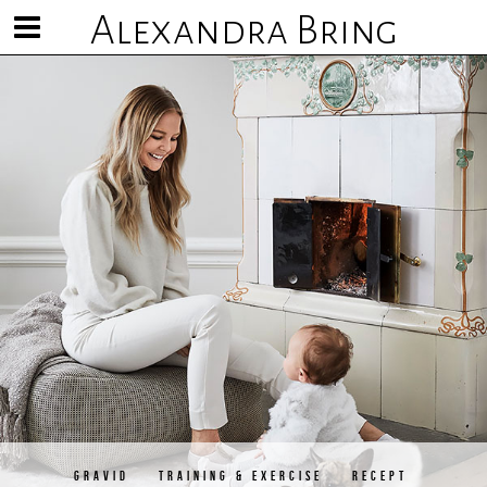
Alexandra Bring
Visa/göm
meny
GRAVID
TRAINING & EXERCISE
RECEPT