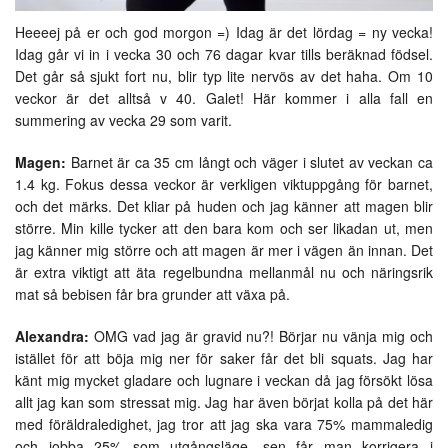
Heeeej på er och god morgon =) Idag är det lördag = ny vecka!
Idag går vi in i vecka 30 och 76 dagar kvar tills beräknad födsel.
Det går så sjukt fort nu, blir typ lite nervös av det haha. Om 10
veckor är det alltså v 40. Galet! Här kommer i alla fall en
summering av vecka 29 som varit.
Magen:
Barnet är ca 35 cm långt och väger i slutet av veckan ca
1.4 kg. Fokus dessa veckor är verkligen viktuppgång för barnet,
och det märks. Det kliar på huden och jag känner att magen blir
större. Min kille tycker att den bara kom och ser likadan ut, men
jag känner mig större och att magen är mer i vägen än innan. Det
är extra viktigt att äta regelbundna mellanmål nu och näringsrik
mat så bebisen får bra grunder att växa på.
Alexandra:
OMG vad jag är gravid nu?! Börjar nu vänja mig och
istället för att böja mig ner för saker får det bli squats. Jag har
känt mig mycket gladare och lugnare i veckan då jag försökt lösa
allt jag kan som stressat mig. Jag har även börjat kolla på det här
med föräldraledighet, jag tror att jag ska vara 75% mammaledig
och jobba 25% som utgångsläge, sen får man korrigera i