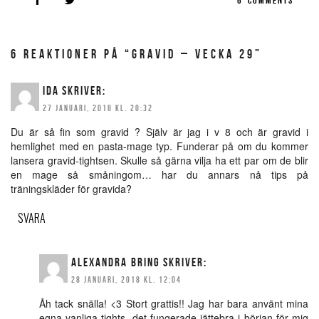
6 REAKTIONER PÅ “GRAVID – VECKA 29”
IDA
SKRIVER:
27 JANUARI, 2018 KL. 20:32
Du är så fin som gravid ? Själv är jag i v 8 och är gravid i
hemlighet med en pasta-mage typ. Funderar på om du kommer
lansera gravid-tightsen. Skulle så gärna vilja ha ett par om de blir
en mage så småningom… har du annars nå tips på
träningskläder för gravida?
SVARA
ALEXANDRA BRING
SKRIVER:
28 JANUARI, 2018 KL. 12:04
Åh tack snälla! <3 Stort grattis!! Jag har bara använt mina
egna vanliga tights, det fungerade jättebra i början för mig