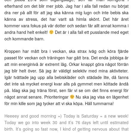
efterhand om det blir mer jobb. Jag har i alla fall redan nu börjat
dra ner på allt för att jag ska känna mig lugn och inte bebis ska
känna av stress, det har varit så himla skönt. Det här året
kommer vara fokus på vår dotter och sedan får allt annat komma i
andra hand helt enkelt!
Det är i alla fall ett pusslande med eget
och kommande barn.
Kroppen har mått bra i veckan, ska strax iväg och köra fjärde
passet för veckan och träningen har gått bra. Det enda jobbiga är
att min energinivå är extremt låg. Orkar knappt göra något förrän
jag blir helt över. Så jag är väldigt selektiv med mina aktiviteter.
Igår tvättade jag upp alla bebiskläder och städade lite, då fanns
det inte så mycket energi kvar alls på gymmet men köttade ändå
på. Idag ska jag träna först, sen får vi se om det finns energi för
något annat senare. Prioriteringar
Nu ska jag visa en lägenhet
för min kille som jag tycker att vi ska köpa. Håll tummarna!
Heeeey and good morning =) Today is Saturday = a new week!
Today we go into week 30 and it’s 76 days left until estimated
birth. It’s going so fast now, I kind of getting nervous about that