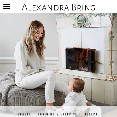
Alexandra Bring
Visa/göm
meny
GRAVID
TRAINING & EXERCISE
RECEPT