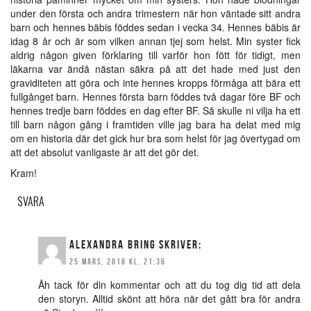
under den första och andra trimestern när hon väntade sitt andra
barn och hennes bäbis föddes sedan i vecka 34. Hennes bäbis är
idag 8 år och är som vilken annan tjej som helst. Min syster fick
aldrig någon given förklaring till varför hon fött för tidigt, men
läkarna var ändå nästan säkra på att det hade med just den
graviditeten att göra och inte hennes kropps förmåga att bära ett
fullgånget barn. Hennes första barn föddes två dagar före BF och
hennes tredje barn föddes en dag efter BF. Så skulle ni vilja ha ett
till barn någon gång i framtiden ville jag bara ha delat med mig
om en historia där det gick hur bra som helst för jag övertygad om
att det absolut vanligaste är att det gör det.
Kram!
SVARA
ALEXANDRA BRING
SKRIVER:
25 MARS, 2018 KL. 21:36
Åh tack för din kommentar och att du tog dig tid att dela
den storyn. Alltid skönt att höra när det gått bra för andra