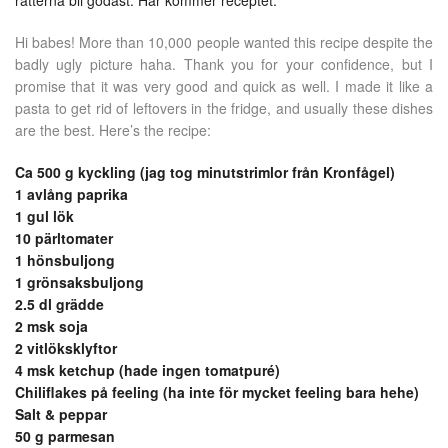
rätterna bli godast. Här kommer receptet:
Hi babes! More than 10,000 people wanted this recipe despite the
badly ugly picture haha. Thank you for your confidence, but I
promise that it was very good and quick as well. I made it like a
pasta to get rid of leftovers in the fridge, and usually these dishes
are the best. Here’s the recipe:
Ca 500 g kyckling (jag tog minutstrimlor från Kronfågel)
1 avlång paprika
1 gul lök
10 pärltomater
1 hönsbuljong
1 grönsaksbuljong
2.5 dl grädde
2 msk soja
2 vitlöksklyftor
4 msk ketchup (hade ingen tomatpuré)
Chiliflakes på feeling (ha inte för mycket feeling bara hehe)
Salt & peppar
50 g parmesan