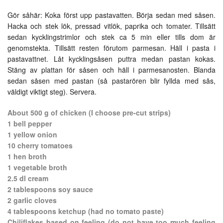
Gör såhär: Koka först upp pastavatten. Börja sedan med såsen.
Hacka och stek lök, pressad vitlök, paprika och tomater. Tillsätt
sedan kycklingstrimlor och stek ca 5 min eller tills dom är
genomstekta. Tillsätt resten förutom parmesan. Häll i pasta i
pastavattnet. Låt kycklingsåsen puttra medan pastan kokas.
Stäng av plattan för såsen och häll i parmesanosten. Blanda
sedan såsen med pastan (så pastarören blir fyllda med sås,
väldigt viktigt steg). Servera.
About 500 g of chicken (I choose pre-cut strips)
1 bell pepper
1 yellow onion
10 cherry tomatoes
1 hen broth
1 vegetable broth
2.5 dl cream
2 tablespoons soy sauce
2 garlic cloves
4 tablespoons ketchup (had no tomato paste)
Chiliflakes based on feeling (do not have too much feeling