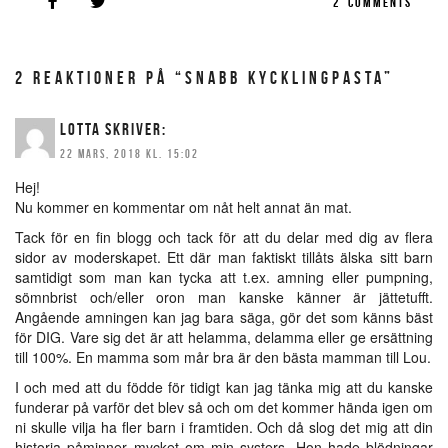
2
COMMENTS
2 REAKTIONER PÅ “SNABB KYCKLINGPASTA”
LOTTA
SKRIVER:
22 MARS, 2018 KL. 15:02
Hej!
Nu kommer en kommentar om nåt helt annat än mat.
Tack för en fin blogg och tack för att du delar med dig av flera
sidor av moderskapet. Ett där man faktiskt tillåts älska sitt barn
samtidigt som man kan tycka att t.ex. amning eller pumpning,
sömnbrist och/eller oron man kanske känner är jättetufft.
Angående amningen kan jag bara säga, gör det som känns bäst
för DIG. Vare sig det är att helamma, delamma eller ge ersättning
till 100%. En mamma som mår bra är den bästa mamman till Lou.
I och med att du födde för tidigt kan jag tänka mig att du kanske
funderar på varför det blev så och om det kommer hända igen om
ni skulle vilja ha fler barn i framtiden. Och då slog det mig att din
historia påminner mycket om min systers. Hon hade blödningar