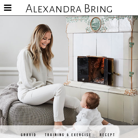
Alexandra Bring
Visa/göm
meny
GRAVID
TRAINING & EXERCISE
RECEPT