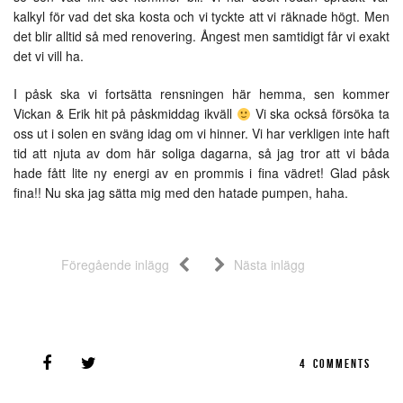
kalkyl för vad det ska kosta och vi tyckte att vi räknade högt. Men
det blir alltid så med renovering. Ångest men samtidigt får vi exakt
det vi vill ha.
I påsk ska vi fortsätta rensningen här hemma, sen kommer
Vickan & Erik hit på påskmiddag ikväll
Vi ska också försöka ta
oss ut i solen en sväng idag om vi hinner. Vi har verkligen inte haft
tid att njuta av dom här soliga dagarna, så jag tror att vi båda
hade fått lite ny energi av en prommis i fina vädret! Glad påsk
fina!! Nu ska jag sätta mig med den hatade pumpen, haha.
Föregående inlägg
Nästa inlägg
4
COMMENTS