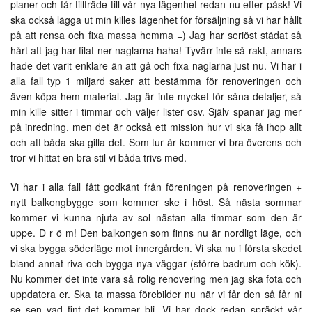
planer och får tillträde till vår nya lägenhet redan nu efter påsk! Vi
ska också lägga ut min killes lägenhet för försäljning så vi har hållt
på att rensa och fixa massa hemma =) Jag har seriöst städat så
hårt att jag har filat ner naglarna haha! Tyvärr inte så rakt, annars
hade det varit enklare än att gå och fixa naglarna just nu. Vi har i
alla fall typ 1 miljard saker att bestämma för renoveringen och
även köpa hem material. Jag är inte mycket för såna detaljer, så
min kille sitter i timmar och väljer lister osv. Själv spanar jag mer
på inredning, men det är också ett mission hur vi ska få ihop allt
och att båda ska gilla det. Som tur är kommer vi bra överens och
tror vi hittat en bra stil vi båda trivs med.
Vi har i alla fall fått godkänt från föreningen på renoveringen +
nytt balkongbygge som kommer ske i höst. Så nästa sommar
kommer vi kunna njuta av sol nästan alla timmar som den är
uppe. D r ö m! Den balkongen som finns nu är nordligt läge, och
vi ska bygga söderläge mot innergården. Vi ska nu i första skedet
bland annat riva och bygga nya väggar (större badrum och kök).
Nu kommer det inte vara så rolig renovering men jag ska fota och
uppdatera er. Ska ta massa förebilder nu när vi får den så får ni
se sen vad fint det kommer bli. Vi har dock redan spräckt vår