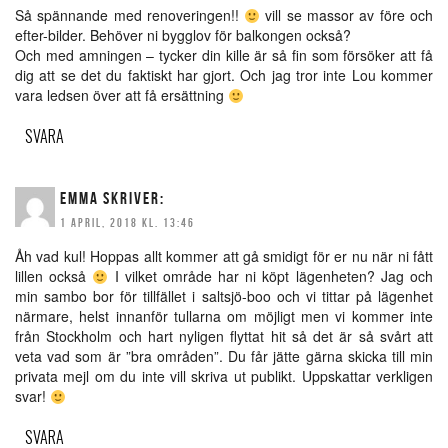
Så spännande med renoveringen!!
vill se massor av före och
efter-bilder. Behöver ni bygglov för balkongen också?
Och med amningen – tycker din kille är så fin som försöker att få
dig att se det du faktiskt har gjort. Och jag tror inte Lou kommer
vara ledsen över att få ersättning
SVARA
EMMA
SKRIVER:
1 APRIL, 2018 KL. 13:46
Åh vad kul! Hoppas allt kommer att gå smidigt för er nu när ni fått
lillen också
I vilket område har ni köpt lägenheten? Jag och
min sambo bor för tillfället i saltsjö-boo och vi tittar på lägenhet
närmare, helst innanför tullarna om möjligt men vi kommer inte
från Stockholm och hart nyligen flyttat hit så det är så svårt att
veta vad som är ”bra områden”. Du får jätte gärna skicka till min
privata mejl om du inte vill skriva ut publikt. Uppskattar verkligen
svar!
SVARA