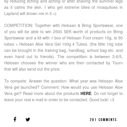
by reducing itching and aching or after shaving the summer legs
as it calms the skin. I who get extreme bites of mosquitoes in
Lapland will drown me in it =)
COMPETITION: Together with Helosan & Bring Sportswear, one
of you will be able to win 2500 SEK worth of products on Bring
Sportswear and a kit with 1 box of Helosan Foot cream 10g, ie 50
tubes + Helosan Aloe Vera Gel 100g 4 Tubes. (the little 10g tube
can be brought in the training bag, handbag, school bag etc. and
even hand out to friends). The competition is between 3-6/5,
Helosan chooses the winner who are then contacted by Tourn
that will also send out the price.
To compete: Answer the question: What year was Helosan Aloe
Vera gel launched? Comment: How would you use Helosan Aloe
Vera gel? Read more about the products
HERE
. Do not forget to
leave your real e-mail in order to be contacted. Good luck! <3
201
COMMENTS