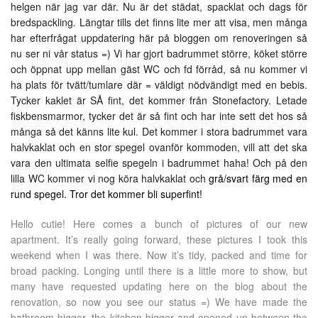
helgen när jag var där. Nu är det städat, spacklat och dags för
bredspackling. Längtar tills det finns lite mer att visa, men många
har efterfrågat uppdatering här på bloggen om renoveringen så
nu ser ni vår status =) Vi har gjort badrummet större, köket större
och öppnat upp mellan gäst WC och fd förråd, så nu kommer vi
ha plats för tvätt/tumlare där = väldigt nödvändigt med en bebis.
Tycker kaklet är SÅ fint, det kommer från Stonefactory. Letade
fiskbensmarmor, tycker det är så fint och har inte sett det hos så
många så det känns lite kul. Det kommer i stora badrummet vara
halvkaklat och en stor spegel ovanför kommoden, vill att det ska
vara den ultimata selfie spegeln i badrummet haha! Och på den
lilla WC kommer vi nog köra halvkaklat och
grå/svart färg med en
rund spegel. Tror det kommer bli superfint!
Hello cutie! Here comes a bunch of pictures of our new
apartment. It’s really going forward, these pictures I took this
weekend when I was there. Now it’s tidy, packed and time for
broad packing. Longing until there is a little more to show, but
many have requested updating here on the blog about the
renovation, so now you see our status =) We have made the
bathroom bigger, the kitchen bigger and opened up between the