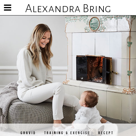
Alexandra Bring
Visa/göm
meny
GRAVID
TRAINING & EXERCISE
RECEPT