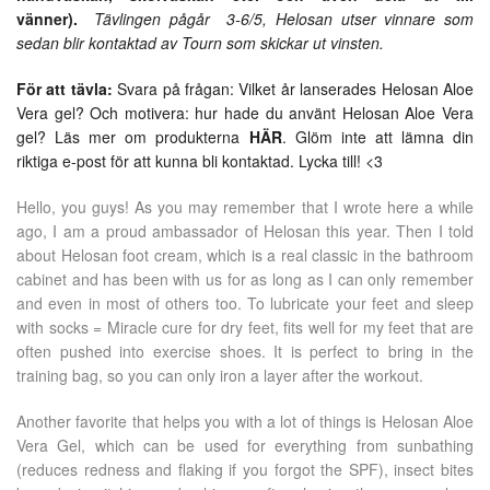
vänner).
Tävlingen pågår 3-6/5, Helosan utser vinnare som
sedan blir kontaktad av Tourn som skickar ut vinsten.
För att tävla:
Svara på frågan: Vilket år lanserades Helosan Aloe
Vera gel? Och motivera: hur hade du använt Helosan Aloe Vera
gel? Läs mer om produkterna
HÄR
. Glöm inte att lämna din
riktiga e-post för att kunna bli kontaktad. Lycka till! <3
Hello, you guys! As you may remember that I wrote here a while
ago, I am a proud ambassador of Helosan this year. Then I told
about Helosan foot cream, which is a real classic in the bathroom
cabinet and has been with us for as long as I can only remember
and even in most of others too. To lubricate your feet and sleep
with socks = Miracle cure for dry feet, fits well for my feet that are
often pushed into exercise shoes. It is perfect to bring in the
training bag, so you can only iron a layer after the workout.
Another favorite that helps you with a lot of things is Helosan Aloe
Vera Gel, which can be used for everything from sunbathing
(reduces redness and flaking if you forgot the SPF), insect bites