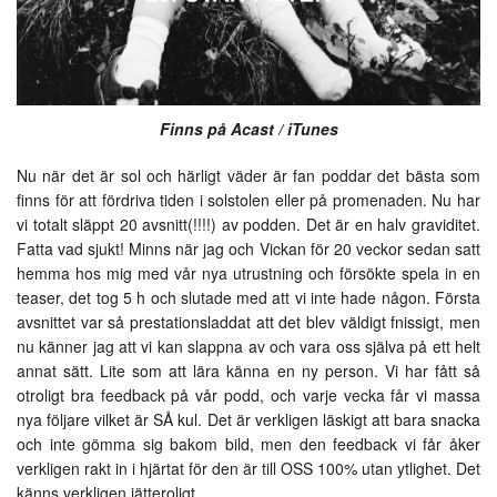
Finns på Acast / iTunes
Nu när det är sol och härligt väder är fan poddar det bästa som
finns för att fördriva tiden i solstolen eller på promenaden. Nu har
vi totalt släppt 20 avsnitt(!!!!) av podden. Det är en halv graviditet.
Fatta vad sjukt! Minns när jag och Vickan för 20 veckor sedan satt
hemma hos mig med vår nya utrustning och försökte spela in en
teaser, det tog 5 h och slutade med att vi inte hade någon. Första
avsnittet var så prestationsladdat att det blev väldigt fnissigt, men
nu känner jag att vi kan slappna av och vara oss själva på ett helt
annat sätt. Lite som att lära känna en ny person. Vi har fått så
otroligt bra feedback på vår podd, och varje vecka får vi massa
nya följare vilket är SÅ kul. Det är verkligen läskigt att bara snacka
och inte gömma sig bakom bild, men den feedback vi får åker
verkligen rakt in i hjärtat för den är till OSS 100% utan ytlighet. Det
känns verkligen jätteroligt.