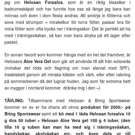
jag om
Helosan Fotsalva
, som är en riktig klassiker i
badrumsskåpet och har funnits hos oss så länge jag bara kan
minnas och även i dom flesta andras. Att smörja in fötterna och
sova med strumpor = mirakelkur för torra fötter, passar bra för
mina fötter som ofta trycks ner i träningsskor. Det är perfekt att ha
med i träningsväskan, så kan man bara stryka på ett lager efter
passet.
En annan favorit som kommer hänga med en hel del framöver, är
Helosans
Aloe Vera Gel
som går att använda till allt från solsveda
(minskar det röda och flagning om man slarvat med SPF),
insektsbett genom att minska klådan och värk, eller efter rakning
på sommarbenen då det lugnar huden. Jag som får extrema bett
av myggor i norrland kommer dränka mig i den =)
TÄVLING:
Tillsammans med Helosan & Bring Sportswear
kommer en av er ha chans att vinna
produkter för 2500:- på
Bring Sportswear
samt ett
kit med 1 låda Helosan fotsalva 10
g dvs 50 tuber + Helosan Aloe Vera gel 100 g 4 tuber. (den
lilla 10 g tuben kan man ha med sig i träningsväskan,
handväskan, skolväskan etc. och även dela ut till