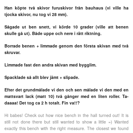
Han köpte två skivor furuskivor från bauhaus (vi ville ha
tjocka skivor, nu tog vi 28 mm).
Sågade ut ben snett, vi körde 10 grader (ville att benen
skulle gå ut). Både uppe och nere i rätt riktning.
Borrade benen + limmade genom den första skivan med två
skruvar.
Limmade fast den andra skivan med bygglim.
Spacklade så allt blev jämt + slipade.
Efter det grundmålade vi den och sen målade vi den med en
mattsvart lack (matt 10) två gånger med en liten roller. Ta-
daaaa! Det tog ca 2 h totalt. Fin va!!?
Hi babes! Check out how nice bench in the hall turned out! It is
still not done there but still wanted to show a little =) Wanted
exactly this bench with the right measure. The closest we found