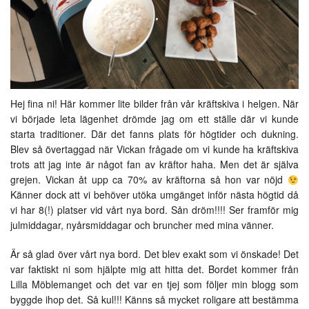
Hej fina ni! Här kommer lite bilder från vår kräftskiva i helgen. När
vi började leta lägenhet drömde jag om ett ställe där vi kunde
starta traditioner. Där det fanns plats för högtider och dukning.
Blev så övertaggad när Vickan frågade om vi kunde ha kräftskiva
trots att jag inte är något fan av kräftor haha. Men det är själva
grejen. Vickan åt upp ca 70% av kräftorna så hon var nöjd
Känner dock att vi behöver utöka umgänget inför nästa högtid då
vi har 8(!) platser vid vårt nya bord. Sån dröm!!!! Ser framför mig
julmiddagar, nyårsmiddagar och bruncher med mina vänner.
Är så glad över vårt nya bord. Det blev exakt som vi önskade! Det
var faktiskt ni som hjälpte mig att hitta det. Bordet kommer från
Lilla Möblemanget och det var en tjej som följer min blogg som
byggde ihop det. Så kul!!! Känns så mycket roligare att bestämma