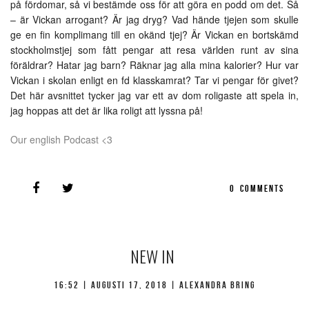
på fördomar, så vi bestämde oss för att göra en podd om det. Så
– är Vickan arrogant? Är jag dryg? Vad hände tjejen som skulle
ge en fin komplimang till en okänd tjej? Är Vickan en bortskämd
stockholmstjej som fått pengar att resa världen runt av sina
föräldrar? Hatar jag barn? Räknar jag alla mina kalorier? Hur var
Vickan i skolan enligt en fd klasskamrat? Tar vi pengar för givet?
Det här avsnittet tycker jag var ett av dom roligaste att spela in,
jag hoppas att det är lika roligt att lyssna på!
Our english Podcast <3
0
COMMENTS
NEW IN
16:52 |
augusti 17, 2018
| Alexandra Bring