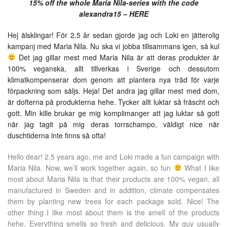
15% off the whole Maria Nila-series with the code
alexandra15 –
HERE
Hej älsklingar! För 2.5 år sedan gjorde jag och Loki en jätterolig
kampanj med Maria Nila. Nu ska vi jobba tillsammans igen, så kul
Det jag gillar mest med Maria Nila är att deras produkter är
100% veganska, allt tillverkas i Sverige och dessutom
klimatkompenserar dom genom att plantera nya träd för varje
förpackning som säljs. Heja! Det andra jag gillar mest med dom,
är dofterna på produkterna hehe. Tycker allt luktar så fräscht och
gott. Min kille brukar ge mig komplimanger att jag luktar så gott
när jag tagit på mig deras torrschampo, väldigt nice när
duschtiderna inte finns så ofta!
Hello dear! 2.5 years ago, me and Loki made a fun campaign with
Maria Nila. Now, we’ll work together again, so fun
What I like
most about Maria Nila is that their products are 100% vegan, all
manufactured in Sweden and in addition, climate compensates
them by planting new trees for each package sold. Nice! The
other thing I like most about them is the smell of the products
hehe. Everything smells so fresh and delicious. My guy usually