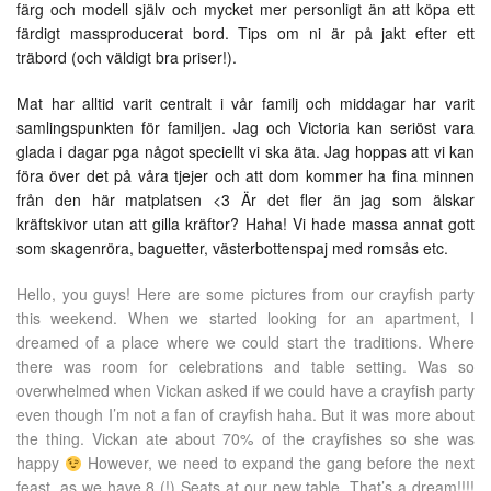
färg och modell själv och mycket mer personligt än att köpa ett
färdigt massproducerat bord. Tips om ni är på jakt efter ett
träbord (och väldigt bra priser!).
Mat har alltid varit centralt i vår familj och middagar har varit
samlingspunkten för familjen. Jag och Victoria kan seriöst vara
glada i dagar pga något speciellt vi ska äta. Jag hoppas att vi kan
föra över det på våra tjejer och att dom kommer ha fina minnen
från den här matplatsen <3 Är det fler än jag som älskar
kräftskivor utan att gilla kräftor? Haha! Vi hade massa annat gott
som skagenröra, baguetter, västerbottenspaj med romsås etc.
Hello, you guys! Here are some pictures from our crayfish party
this weekend. When we started looking for an apartment, I
dreamed of a place where we could start the traditions. Where
there was room for celebrations and table setting. Was so
overwhelmed when Vickan asked if we could have a crayfish party
even though I’m not a fan of crayfish haha. But it was more about
the thing. Vickan ate about 70% of the crayfishes so she was
happy
However, we need to expand the gang before the next
feast, as we have 8 (!) Seats at our new table. That’s a dream!!!!