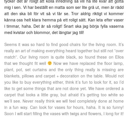
tycker det är roligt att kolla inredning så vill ha lite kvar att gotta
mig i sen. Vi har beställt en matta som ser lite grå ut, men är rädd
att den ska bli för vit så vi får se. Tror aldrig riktigt vi kommer
känna oss helt klara hemma på ett roligt sätt. Kan leta efter vaser
i timmar, haha. Det är så roligt! Snart ska jag börja fylla vaserna
med kvistar och blommor, det längtar jag till!
Seems it was so hard to find good chairs for the living room. It’s
really an art of making everything heard together but still not ”over
match”. Our living room is quite black, so found these on Ellos
that we thought fit well
Now we have replaced the floor lamp,
plant, pot, set curtains and the only thing really is missing are
blankets, pillows and carpet + decoration on the table. Would not
you like to buy everything either, think it’s fun to look for it, so I’d
like to get some things that are not done yet. We have ordered a
carpet that looks a little gray, but afraid it’s getting too white so
we’ll see. Never really think we will feel completely done at home
in a fun way. Can look for vases for hours, haha. It is so funny!
Soon I will start filling the vases with twigs and flowers, I long for it!