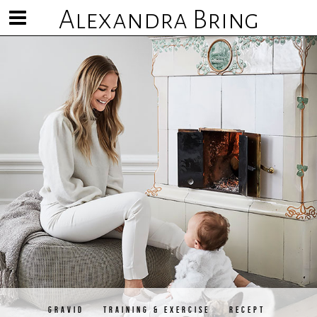
Alexandra Bring
Visa/göm
meny
GRAVID
TRAINING & EXERCISE
RECEPT