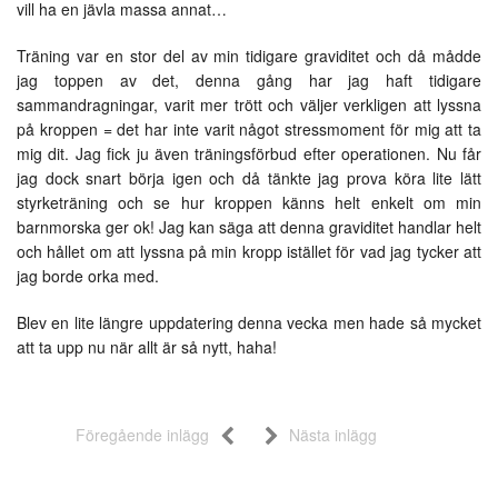
vill ha en jävla massa annat…
Träning var en stor del av min tidigare graviditet och då mådde
jag toppen av det, denna gång har jag haft tidigare
sammandragningar, varit mer trött och väljer verkligen att lyssna
på kroppen = det har inte varit något stressmoment för mig att ta
mig dit. Jag fick ju även träningsförbud efter operationen. Nu får
jag dock snart börja igen och då tänkte jag prova köra lite lätt
styrketräning och se hur kroppen känns helt enkelt om min
barnmorska ger ok! Jag kan säga att denna graviditet handlar helt
och hållet om att lyssna på min kropp istället för vad jag tycker att
jag borde orka med.
Blev en lite längre uppdatering denna vecka men hade så mycket
att ta upp nu när allt är så nytt, haha!
Föregående inlägg
Nästa inlägg