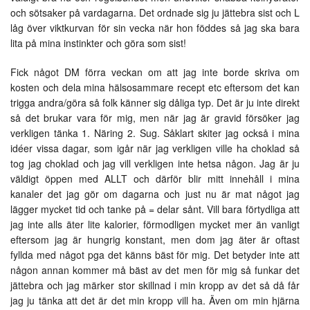
och sötsaker på vardagarna. Det ordnade sig ju jättebra sist och L
låg över viktkurvan för sin vecka när hon föddes så jag ska bara
lita på mina instinkter och göra som sist!
Fick något DM förra veckan om att jag inte borde skriva om
kosten och dela mina hälsosammare recept etc eftersom det kan
trigga andra/göra så folk känner sig dåliga typ. Det är ju inte direkt
så det brukar vara för mig, men när jag är gravid försöker jag
verkligen tänka 1. Näring 2. Sug. Såklart skiter jag också i mina
idéer vissa dagar, som igår när jag verkligen ville ha choklad så
tog jag choklad och jag vill verkligen inte hetsa någon. Jag är ju
väldigt öppen med ALLT och därför blir mitt innehåll i mina
kanaler det jag gör om dagarna och just nu är mat något jag
lägger mycket tid och tanke på = delar sånt. Vill bara förtydliga att
jag inte alls äter lite kalorier, förmodligen mycket mer än vanligt
eftersom jag är hungrig konstant, men dom jag äter är oftast
fyllda med något pga det känns bäst för mig. Det betyder inte att
någon annan kommer må bäst av det men för mig så funkar det
jättebra och jag märker stor skillnad i min kropp av det så då får
jag ju tänka att det är det min kropp vill ha. Även om min hjärna