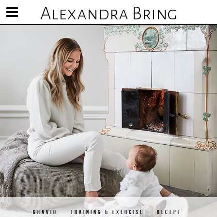
Alexandra Bring
Visa/göm
meny
GRAVID
TRAINING & EXERCISE
RECEPT