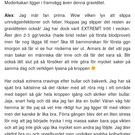
Moderkakan ligger i framvägg även denna graviditet.
Alex
: Jag mår fan prima. Wow vilken lyx att slippa
urinvägsinfektioner och feber. Hoppas jag slipper det resten av
graviditeten också! Jag har dock varit EXTREMT trött i veckan.
Äter järn 2-3 ggr/vecka (hade brist redan på första blodprovet)
men får nog lägga till mer! Ska till barnmorskan för första ggn
imorgon så får vi se hur nivåerna ser ut. Annars är det väl pga
man bakar en människa där inne och då får det vara så. Blir
också lätt slut på så försöker att inte göra för mycket saker på
samma dag och verkligen lyssna på kroppen
Har också extrema cravings efter bullar och bakverk. Jag har så
sjukt bra luktsinne så det räcker med att röra mig i ett område
med bageri så går hela kroppen igång och skriker efter bullar.
Jaja, snart helg och då ska jag fan äta en bulle! Våran våg här
hemma är lite paj så vet inte riktigt hur jag ligger till med vikten
men det kanske är lika bra. Förra gången blev det en liten stress
för mig att jag började trycka i mig massa saker bara pga vikten
och att jag inte gick upp lika mycket som andra jag följde. Jag äter
väldigt bra nu och regelbundet men undviker snabba kolhydrater