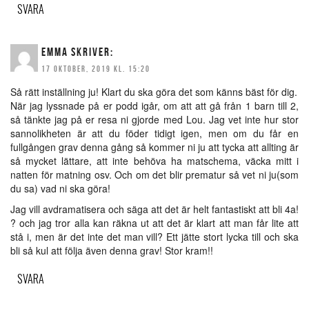
SVARA
EMMA
SKRIVER:
17 OKTOBER, 2019 KL. 15:20
Så rätt inställning ju! Klart du ska göra det som känns bäst för dig.
När jag lyssnade på er podd igår, om att att gå från 1 barn till 2,
så tänkte jag på er resa ni gjorde med Lou. Jag vet inte hur stor
sannolikheten är att du föder tidigt igen, men om du får en
fullgången grav denna gång så kommer ni ju att tycka att allting är
så mycket lättare, att inte behöva ha matschema, väcka mitt i
natten för matning osv. Och om det blir prematur så vet ni ju(som
du sa) vad ni ska göra!
Jag vill avdramatisera och säga att det är helt fantastiskt att bli 4a!
? och jag tror alla kan räkna ut att det är klart att man får lite att
stå i, men är det inte det man vill? Ett jätte stort lycka till och ska
bli så kul att följa även denna grav! Stor kram!!
SVARA