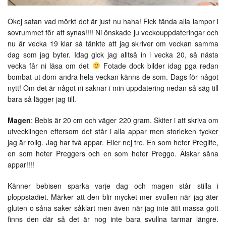
Okej satan vad mörkt det är just nu haha! Fick tända alla lampor i
sovrummet för att synas!!!! Ni önskade ju veckouppdateringar och
nu är vecka 19 klar så tänkte att jag skriver om veckan samma
dag som jag byter. Idag gick jag alltså in i vecka 20, så nästa
vecka får ni läsa om det
Fotade dock bilder idag pga redan
bombat ut dom andra hela veckan känns de som. Dags för något
nytt! Om det är något ni saknar i min uppdatering nedan så säg till
bara så lägger jag till.
Magen
: Bebis är 20 cm och väger 220 gram. Skiter i att skriva om
utvecklingen eftersom det står i alla appar men storleken tycker
jag är rolig. Jag har två appar. Eller nej tre. En som heter Preglife,
en som heter Preggers och en som heter Preggo. Älskar såna
appar!!!!
Känner bebisen sparka varje dag och magen står stilla i
ploppstadiet. Märker att den blir mycket mer svullen när jag äter
gluten o såna saker såklart men även när jag inte ätit massa gott
finns den där så det är nog inte bara svullna tarmar längre.