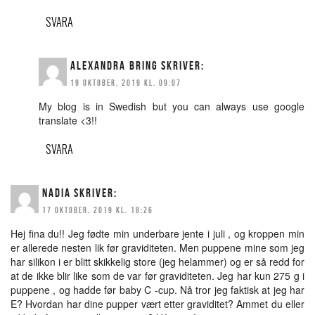
SVARA
ALEXANDRA BRING
SKRIVER:
19 OKTOBER, 2019 KL. 09:07
My blog is in Swedish but you can always use google
translate <3!!
SVARA
NADIA
SKRIVER:
17 OKTOBER, 2019 KL. 18:26
Hej fina du!! Jeg fødte min underbare jente i juli , og kroppen min
er allerede nesten lik før graviditeten. Men puppene mine som jeg
har silikon i er blitt skikkelig store (jeg helammer) og er så redd for
at de ikke blir like som de var før graviditeten. Jeg har kun 275 g i
puppene , og hadde før baby C -cup. Nå tror jeg faktisk at jeg har
E? Hvordan har dine pupper vært etter graviditet? Ammet du eller