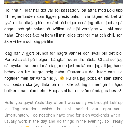
Hej fina ni! Igår när det var sol passade vi på att ta med Loki upp
till Tegnerlunden som ligger precis bakom vår lägenhet. Det är
tyvärr inte ofta jag hinner sånt på helgerna då jag oftast jobbar på
dagen och gör saker på kvällen, så njöt verkligen =) Loki med
haha. Efter det åkte vi hem till min killes bror för mat och chill, sen
åkte vi hem och såg på film.
Idag har vi gjort brunch för några vänner och ikväll blir det bio!
Perfekt avslut på helgen. Längtar redan tills nästa. Oftast ser jag
så mycket framemot måndag, men just nu känner jag att jag hade
behövt en lite längre helg haha. Önskar att det hade varit lite
högtider men får vänta tills jul
Nu ska jag jobba en liten stund
och sedan ska jag tjata på min kille så jag hinner gå i några
butiker innan bion hehe. Hoppas ni har en skön söndag babes <3
Hello, you guys! Yesterday when it was sunny we brought Loki up
to Tegnerlunden which is just behind our apartment.
Unfortunately, I do not often have time for it on weekends when I
usually work in the day and do things in the evening, so I really