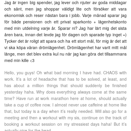
Jag är ingen big spender, jag lever och njuter av goda middagar
och sånt, men jag shoppar väldigt lite och försöker att vara
ekonomisk och reser nästan bara i jobb. Varje månad sparar jag
för både pensionen och ett privat sparkonto + lägenhetskonto
med min utdelning varje år. Sparar ni? Jag har lärt mig det sista
åren bara, innan det levde jag för dagen och sparade typ inget =)
Tycker det är roligt att spara och ha ett stort mål, för mig är det att
vi ska köpa våran drömlägenhet. Drömlägenhet har varit mitt mål
länge, men det blev extra kul nu när jag kan göra det tillsammans
med min kille <3
Hello, you guys! Oh what bad morning I have had. CHAOS with
work. It’s a lot of headache that has to be solved, at least, and
has about a million things that should suddenly be finished
yesterday haha. Why does everything always come at the same
time? Have run at work marathon here at home, should actually
take a cup of coffee now. I almost never use caffeine at home like
that, but today is a day when it’s really needed. Will also go for a
meeting and then a workout with my sis, continue on the track of
booking a workout session on my stressiest days haha! But it’s
actually nice for the head.