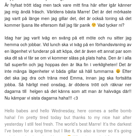
Är hyfsat trött idag men tack vare mitt fina hår efter igår känner
jag mig ändå fräsch. Världens bästa Marre! Det är det mörkaste
jag varit på länge men jag gillar det, det är också toning så det
kommer ljusna lite eftersom ifall jag får panik
Vad tycker ni?
Idag har jag varit iväg en sväng på ett möte och nu sitter jag
hemma och jobbar. Vid lunch ska vi iväg på en förhandsvisning av
en lägenhet vi funderar på att köpa, det är även ett annat par som
ska dit så vi får se om vi kommer slåss på plats haha. Den är i alla
fall superfin och jag hoppas den är lika fin i verkligheten! Det är
inte många lägenheter vi båda gillar så håll tummarna
Efter
det ska jag dra och träna med Emma, innan jag ska fortsätta
jobba. Så härligt med onsdag, är dödens trött och räknar ner
dagarna till helgen så det känns som att man är halvvägs där!!
Nu kämpar vi sista dagarna haha!!! <3
Hello babes and hello Wednesday, here comes a selfie bomb
haha! I’m pretty tired today but thanks to my nice hair after
yesterday I still feel fresh. The world’s best Marre! It’s the darkest
I’ve been for a long time but I like it, it’s also a toner so it’s going