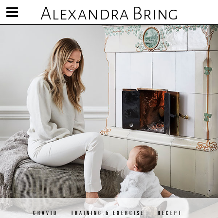
Alexandra Bring
Visa/göm
meny
GRAVID
TRAINING & EXERCISE
RECEPT