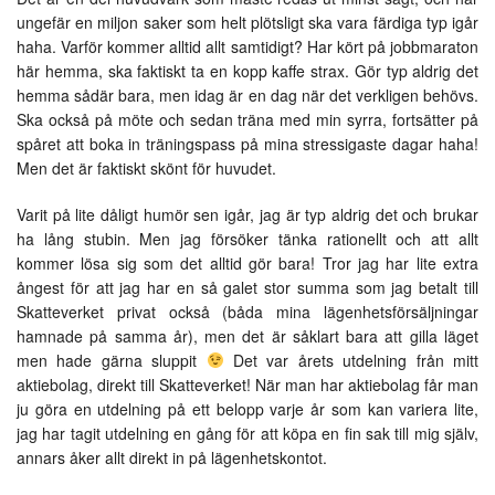
ungefär en miljon saker som helt plötsligt ska vara färdiga typ igår
haha. Varför kommer alltid allt samtidigt? Har kört på jobbmaraton
här hemma, ska faktiskt ta en kopp kaffe strax. Gör typ aldrig det
hemma sådär bara, men idag är en dag när det verkligen behövs.
Ska också på möte och sedan träna med min syrra, fortsätter på
spåret att boka in träningspass på mina stressigaste dagar haha!
Men det är faktiskt skönt för huvudet.
Varit på lite dåligt humör sen igår, jag är typ aldrig det och brukar
ha lång stubin. Men jag försöker tänka rationellt och att allt
kommer lösa sig som det alltid gör bara! Tror jag har lite extra
ångest för att jag har en så galet stor summa som jag betalt till
Skatteverket privat också (båda mina lägenhetsförsäljningar
hamnade på samma år), men det är såklart bara att gilla läget
men hade gärna sluppit
Det var årets utdelning från mitt
aktiebolag, direkt till Skatteverket! När man har aktiebolag får man
ju göra en utdelning på ett belopp varje år som kan variera lite,
jag har tagit utdelning en gång för att köpa en fin sak till mig själv,
annars åker allt direkt in på lägenhetskontot.