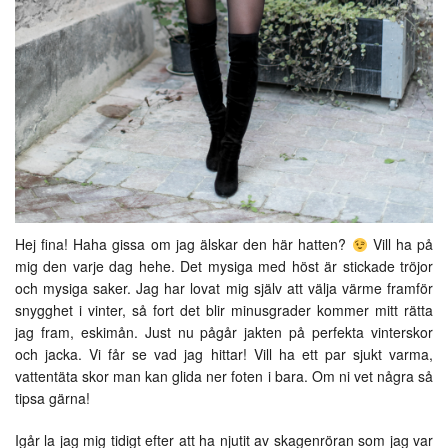
Hej fina! Haha gissa om jag älskar den här hatten?
Vill ha på
mig den varje dag hehe. Det mysiga med höst är stickade tröjor
och mysiga saker. Jag har lovat mig själv att välja värme framför
snygghet i vinter, så fort det blir minusgrader kommer mitt rätta
jag fram, eskimån. Just nu pågår jakten på perfekta vinterskor
och jacka. Vi får se vad jag hittar! Vill ha ett par sjukt varma,
vattentäta skor man kan glida ner foten i bara. Om ni vet några så
tipsa gärna!
Igår la jag mig tidigt efter att ha njutit av skagenröran som jag var