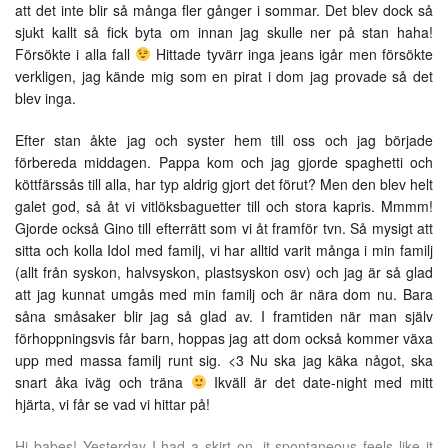
att det inte blir så många fler gånger i sommar. Det blev dock så
sjukt kallt så fick byta om innan jag skulle ner på stan haha!
Försökte i alla fall
Hittade tyvärr inga jeans igår men försökte
verkligen, jag kände mig som en pirat i dom jag provade så det
blev inga.
Efter stan åkte jag och syster hem till oss och jag började
förbereda middagen. Pappa kom och jag gjorde spaghetti och
köttfärssås till alla, har typ aldrig gjort det förut? Men den blev helt
galet god, så åt vi vitlöksbaguetter till och stora kapris. Mmmm!
Gjorde också Gino till efterrätt som vi åt framför tvn. Så mysigt att
sitta och kolla Idol med familj, vi har alltid varit många i min familj
(allt från syskon, halvsyskon, plastsyskon osv) och jag är så glad
att jag kunnat umgås med min familj och är nära dom nu. Bara
såna småsaker blir jag så glad av. I framtiden när man själv
förhoppningsvis får barn, hoppas jag att dom också kommer växa
upp med massa familj runt sig. <3 Nu ska jag käka något, ska
snart åka iväg och träna
Ikväll är det date-night med mitt
hjärta, vi får se vad vi hittar på!
Hi babes! Yesterday I had a skirt on, it spontaneous feels like it