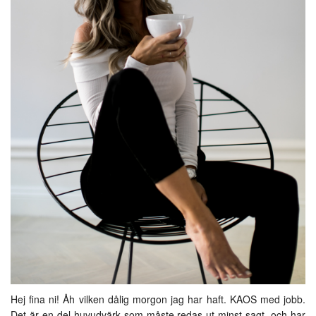
Hej fina ni! Åh vilken dålig morgon jag har haft. KAOS med jobb.
Det är en del huvudvärk som måste redas ut minst sagt, och har