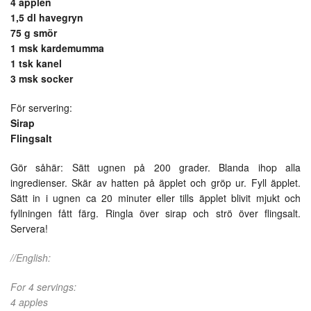
4 äpplen
1,5 dl havegryn
75 g smör
1 msk kardemumma
1 tsk kanel
3 msk socker
För servering:
Sirap
Flingsalt
Gör såhär: Sätt ugnen på 200 grader. Blanda ihop alla
ingredienser. Skär av hatten på äpplet och gröp ur. Fyll äpplet.
Sätt in i ugnen ca 20 minuter eller tills äpplet blivit mjukt och
fyllningen fått färg. Ringla över sirap och strö över flingsalt.
Servera!
//English:
For 4 servings:
4 apples