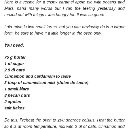
Here is a recipe for a crispy caramel apple pie with pecans and
Mars, haha many words but I ran the feeling yesterday and
maxed out with things I was hungry for. It was so good!
I did mine in two small forms, but you can obviously do in a larger
form, be sure to have it a little longer in the oven only.
You need:
75 g butter
1 dl sugar
2.5 dl oats
Cinnamon and cardamom to taste
3 tbsp of caramelized milk (dulce de leche)
1 small Mars
8 pecan nuts
2 apples
salt flakes
Do this: Preheat the oven to 200 degrees celsius. Heat the butter
so it is at room temperature, mix with 2 dl of oats, cinnamon and