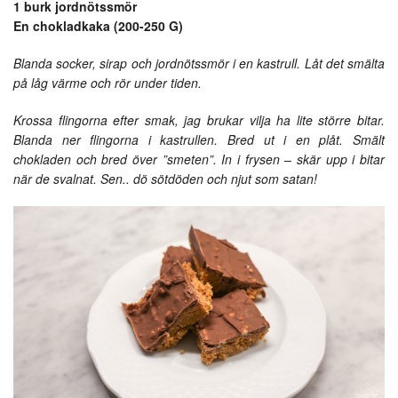
1 burk jordnötssmör
En chokladkaka (200-250 G)
Blanda socker, sirap och jordnötssmör i en kastrull. Låt det smälta
på låg värme och rör under tiden.
Krossa flingorna efter smak, jag brukar vilja ha lite större bitar.
Blanda ner flingorna i kastrullen. Bred ut i en plåt. Smält
chokladen och bred över ”smeten”. In i frysen – skär upp i bitar
när de svalnat. Sen.. dö sötdöden och njut som satan!