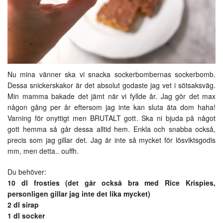
Nu mina vänner ska vi snacka sockerbombernas sockerbomb.
Dessa snickerskakor är det absolut godaste jag vet i sötsaksväg.
Min mamma bakade det jämt när vi fyllde år. Jag gör det max
någon gång per år eftersom jag inte kan sluta äta dom haha!
Varning för onyttigt men BRUTALT gott. Ska ni bjuda på något
gott hemma så går dessa alltid hem. Enkla och snabba också,
precis som jag gillar det. Jag är inte så mycket för lösviktsgodis
mm, men detta.. ouffh.
Du behöver:
10 dl frosties (det går också bra med Rice Krispies,
personligen gillar jag inte det lika mycket)
2 dl sirap
1 dl socker