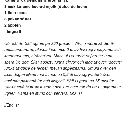
3 msk karamelliserad mjölk (dulce de leche)
1 liten mars
8 pekannötter
2 äpplen
Flingsalt
Gör såhär: Sätt ugnen på 200 grader. Värm smöret så det är
rumstempererat, blanda ihop med 2 dl av havregrynen,kanel och
kardemumma, strösockret. Mosa ut i smorda pajformer men
spara lite deg. Skär äpplet i tunna skivor och lägg ut över ”degen”.
Klicka ut dulce de lechen mellan äppelbitarna. Smula över den
sista degen tillsammans med ca 0,5 dl havregryn. Strö över
hackade pekannötter och flingsalt. Sätt i ugnen ca 15 minuter.
Hacka små bitar av marsen och strö över när du tar ut pajerna ur
ugnen. Vänta en stund och servera. GOTT!
//English: