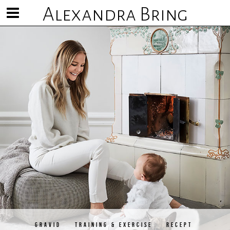
Alexandra Bring
Visa/göm
meny
GRAVID
TRAINING & EXERCISE
RECEPT