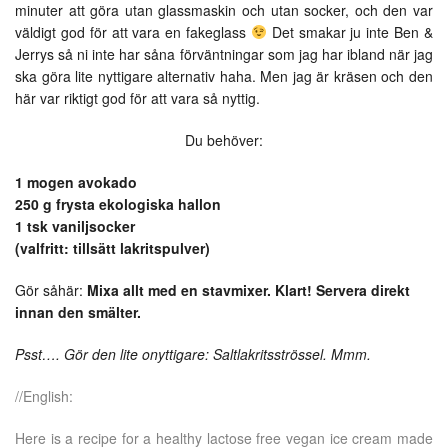
minuter att göra utan glassmaskin och utan socker, och den var
väldigt god för att vara en fakeglass
Det smakar ju inte Ben &
Jerrys så ni inte har såna förväntningar som jag har ibland när jag
ska göra lite nyttigare alternativ haha. Men jag är kräsen och den
här var riktigt god för att vara så nyttig.
Du behöver:
1 mogen avokado
250 g frysta ekologiska hallon
1 tsk vaniljsocker
(valfritt: tillsätt lakritspulver)
Gör såhär:
Mixa allt med en stavmixer. Klart! Servera direkt
innan den smälter.
Psst…. Gör den lite onyttigare: Saltlakritsströssel. Mmm.
//English:
Here is a recipe for a healthy lactose free vegan ice cream made