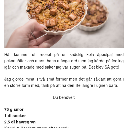
Här kommer ett recept på en knäckig kola äppelpaj med
pekannötter och mars, haha många ord men jag körde på feeling
igår och maxade med saker jag var sugen på. Det blev SÅ gott!
Jag gjorde mina i två små former men det går såklart att göra i
en större form med, tänk på att ha den lite längre i ugnen bara.
Du behöver:
75 g smör
1 dl socker
2,5 dl havregryn
Kanel & Kardemumma efter smak