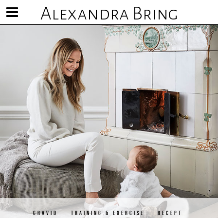
Alexandra Bring
Visa/göm
meny
GRAVID
TRAINING & EXERCISE
RECEPT