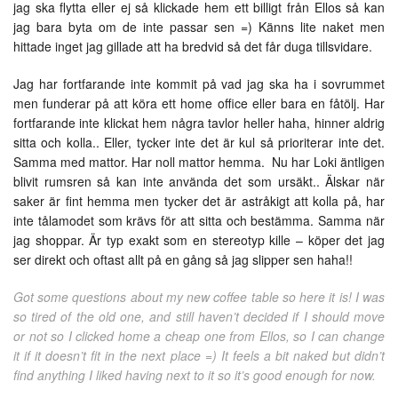
jag ska flytta eller ej så klickade hem ett billigt från Ellos så kan
jag bara byta om de inte passar sen =) Känns lite naket men
hittade inget jag gillade att ha bredvid så det får duga tillsvidare.
Jag har fortfarande inte kommit på vad jag ska ha i sovrummet
men funderar på att köra ett home office eller bara en fåtölj. Har
fortfarande inte klickat hem några tavlor heller haha, hinner aldrig
sitta och kolla.. Eller, tycker inte det är kul så prioriterar inte det.
Samma med mattor. Har noll mattor hemma. Nu har Loki äntligen
blivit rumsren så kan inte använda det som ursäkt.. Älskar när
saker är fint hemma men tycker det är astråkigt att kolla på, har
inte tålamodet som krävs för att sitta och bestämma. Samma när
jag shoppar. Är typ exakt som en stereotyp kille – köper det jag
ser direkt och oftast allt på en gång så jag slipper sen haha!!
Got some questions about my new coffee table so here it is! I was
so tired of the old one, and still haven’t decided if I should move
or not so I clicked home a cheap one from Ellos, so I can change
it if it doesn’t fit in the next place =) It feels a bit naked but didn’t
find anything I liked having next to it so it’s good enough for now.