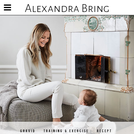
Alexandra Bring
Visa/göm
meny
GRAVID
TRAINING & EXERCISE
RECEPT