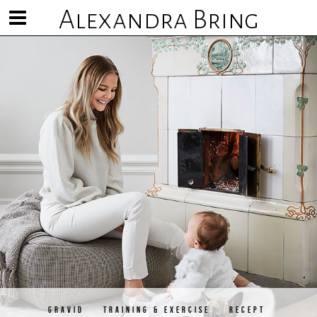
Alexandra Bring
Visa/göm
meny
GRAVID
TRAINING & EXERCISE
RECEPT