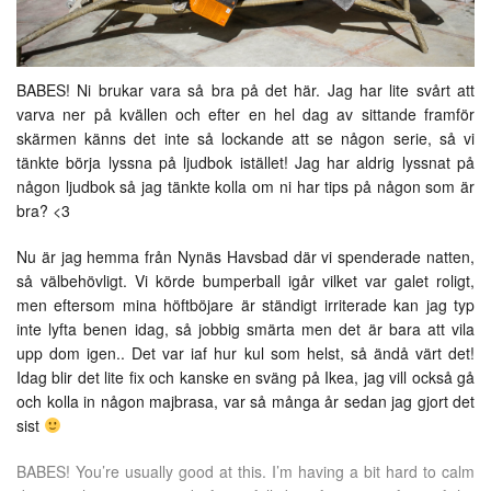
BABES! Ni brukar vara så bra på det här. Jag har lite svårt att
varva ner på kvällen och efter en hel dag av sittande framför
skärmen känns det inte så lockande att se någon serie, så vi
tänkte börja lyssna på ljudbok istället! Jag har aldrig lyssnat på
någon ljudbok så jag tänkte kolla om ni har tips på någon som är
bra? <3
Nu är jag hemma från Nynäs Havsbad där vi spenderade natten,
så välbehövligt. Vi körde bumperball igår vilket var galet roligt,
men eftersom mina höftböjare är ständigt irriterade kan jag typ
inte lyfta benen idag, så jobbig smärta men det är bara att vila
upp dom igen.. Det var iaf hur kul som helst, så ändå värt det!
Idag blir det lite fix och kanske en sväng på Ikea, jag vill också gå
och kolla in någon majbrasa, var så många år sedan jag gjort det
sist
BABES! You’re usually good at this. I’m having a bit hard to calm