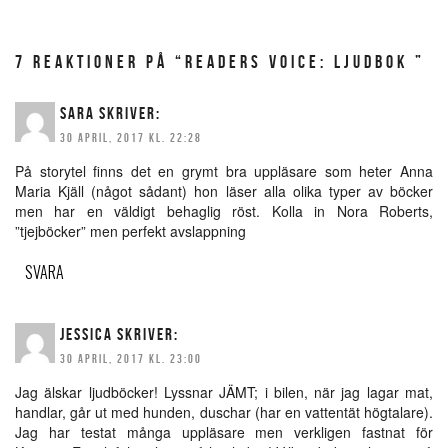
7 REAKTIONER PÅ “ READERS VOICE: LJUDBOK ”
SARA
SKRIVER:
30 APRIL, 2017 KL. 22:28
På storytel finns det en grymt bra uppläsare som heter Anna
Maria Kjäll (något sådant) hon läser alla olika typer av böcker
men har en väldigt behaglig röst. Kolla in Nora Roberts,
”tjejböcker” men perfekt avslappning
SVARA
JESSICA
SKRIVER:
30 APRIL, 2017 KL. 23:00
Jag älskar ljudböcker! Lyssnar JÄMT; i bilen, när jag lagar mat,
handlar, går ut med hunden, duschar (har en vattentät högtalare).
Jag har testat många uppläsare men verkligen fastnat för