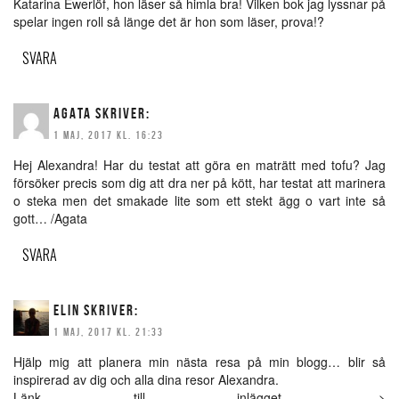
Katarina Ewerlöf, hon läser så himla bra! Vilken bok jag lyssnar på
spelar ingen roll så länge det är hon som läser, prova!?
SVARA
AGATA
SKRIVER:
1 MAJ, 2017 KL. 16:23
Hej Alexandra! Har du testat att göra en maträtt med tofu? Jag
försöker precis som dig att dra ner på kött, har testat att marinera
o steka men det smakade lite som ett stekt ägg o vart inte så
gott… /Agata
SVARA
ELIN
SKRIVER:
1 MAJ, 2017 KL. 21:33
Hjälp mig att planera min nästa resa på min blogg… blir så
inspirerad av dig och alla dina resor Alexandra.
Länk till inlägget ->