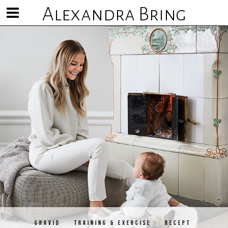
Alexandra Bring
Visa/göm
meny
GRAVID
TRAINING & EXERCISE
RECEPT