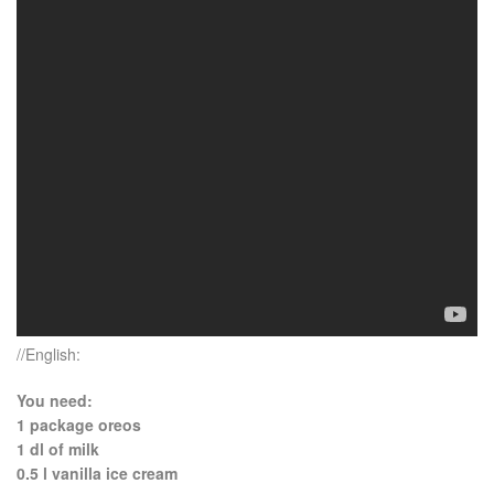
//English:
You need:
1 package oreos
1 dl of milk
0.5 l vanilla ice cream