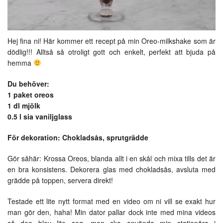
Hej fina ni! Här kommer ett recept på min Oreo-milkshake som är
dödlig!!! Alltså så otroligt gott och enkelt, perfekt att bjuda på
hemma
Du behöver:
1 paket oreos
1 dl mjölk
0.5 l sia vaniljglass
För dekoration: Chokladsås, sprutgrädde
Gör såhär: Krossa Oreos, blanda allt i en skål och mixa tills det är
en bra konsistens. Dekorera glas med chokladsås, avsluta med
grädde på toppen, servera direkt!
Testade ett lite nytt format med en video om ni vill se exakt hur
man gör den, haha! Min dator pallar dock inte med mina videos
så den blev lite seg, men ska använda min stationära i