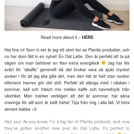
Read more about it –
HERE
Hej fina ni! Som ni vet är jag ett stort fan av Plantis produkter, och
nu har dom fått in en nyhet! En Oat Latte. Den är perfekt att ta på
vägen om man behöver en liten extra energikick
Jag har lite
svårt för ”iskaffe” generellt då det brukar vara så sjukt mycket
socker i för att jag ska gilla det, men den här är helt utan socker
eftersom havren gör det sött. Perfekt att slänga med i väskan i
sommar, kall och fräsch mix mellan kaffe och havredryck från
växtriket. Man märker verkligen att det är sommar, har såna
cravings för allt som är kallt haha! Tips från mig i alla fall. Vi hörs
senare babes <3
Hey you! As you know, I’m a big fan of Plantis products, and now
they’ve gotten another new one! An Oat Latte. It’s perfect to