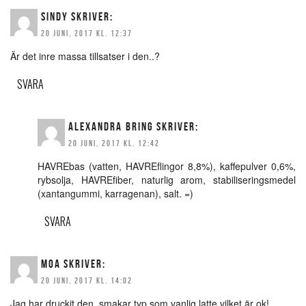
SINDY
SKRIVER:
20 JUNI, 2017 KL. 12:37
Är det inre massa tillsatser i den..?
SVARA
ALEXANDRA BRING
SKRIVER:
20 JUNI, 2017 KL. 12:42
HAVREbas (vatten, HAVREflingor 8,8%), kaffepulver 0,6%,
rybsolja, HAVREfiber, naturlig arom, stabiliseringsmedel
(xantangummi, karragenan), salt. =)
SVARA
MOA
SKRIVER:
20 JUNI, 2017 KL. 14:02
Jag har druckit den, smakar typ som vanlig latte vilket är ok!