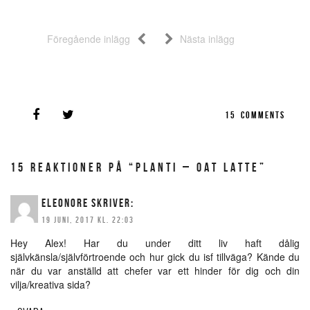
Föregående inlägg
Nästa inlägg
15
COMMENTS
15 REAKTIONER PÅ “PLANTI – OAT LATTE”
ELEONORE
SKRIVER:
19 JUNI, 2017 KL. 22:03
Hey Alex! Har du under ditt liv haft dålig
självkänsla/självförtroende och hur gick du isf tillväga? Kände du
när du var anställd att chefer var ett hinder för dig och din
vilja/kreativa sida?