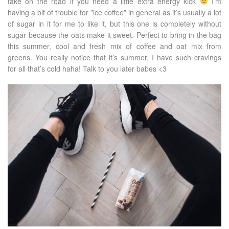
take on the road if you need a little extra energy kick
I’m
having a bit of trouble for ”ice coffee” in general as it’s usually a lot
of sugar in it for me to like it, but this one is completely without
sugar because the oats make it sweet. Perfect to bring in the bag
this summer, cool and fresh mix of coffee and oat mix from
greens. You really notice that it’s summer, I have such cravings
for all that’s cold haha! Talk to you later babes <3