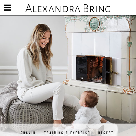
Alexandra Bring
Visa/göm
meny
GRAVID
TRAINING & EXERCISE
RECEPT