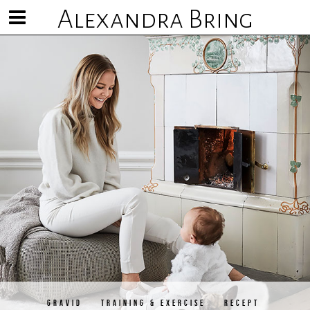
Alexandra Bring
Visa/göm
meny
GRAVID
TRAINING & EXERCISE
RECEPT