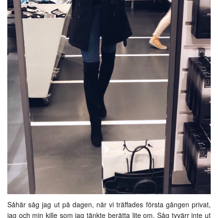
Såhär såg jag ut på dagen, när vi träffades första gången privat,
jag och min kille som jag tänkte berätta lite om
. Såg tyvärr inte ut