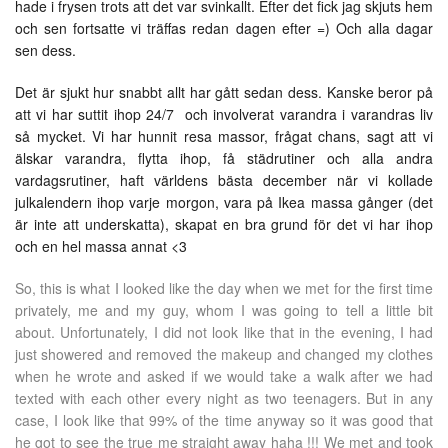
hade i frysen trots att det var svinkallt. Efter det fick jag skjuts hem
och sen fortsatte vi träffas redan dagen efter =) Och alla dagar
sen dess.
Det är sjukt hur snabbt allt har gått sedan dess. Kanske beror på
att vi har suttit ihop 24/7 och involverat varandra i varandras liv
så mycket. Vi har hunnit resa massor, frågat chans, sagt att vi
älskar varandra, flytta ihop, få städrutiner och alla andra
vardagsrutiner, haft världens bästa december när vi kollade
julkalendern ihop varje morgon, vara på Ikea massa gånger (det
är inte att underskatta), skapat en bra grund för det vi har ihop
och en hel massa annat <3
So, this is what I looked like the day when we met for the first time
privately, me and my guy, whom I was going to tell a little bit
about. Unfortunately, I did not look like that in the evening, I had
just showered and removed the makeup and changed my clothes
when he wrote and asked if we would take a walk after we had
texted with each other every night as two teenagers. But in any
case, I look like that 99% of the time anyway so it was good that
he got to see the true me straight away haha ​!!! We met and took