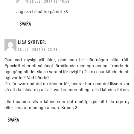
20 JULI, 2017 KL. 16:58
Jag ska bli bättre på det <3
SVARA
LISA
SKRIVER:
20 JULI, 2017 KL. 23:28
Gud vad mysigt allt låter, glad man blir när någon hittat rätt.
Speciellt efter ett så långt förhållande med ngn annan. Trodde du
ngn gång att det skulle vara ni för evigt? (Ditt ex) hur kände du att
ngt var fel? Vad hände?
Du får svara på det du känner för, undrar bara om det liksom var
så att du intala dig att allt var bra men att ngt alltid kändes fel osv
..
Lite i samma sits o känns som det omöjligt går att hitta ngn ny
efter flera år med ngn annan. Kram <3
SVARA