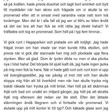
så på kvällen, hade precis duschat och tagit bort sminket och bytt
till myskläder när han skrev och frågade om vi skulle ta en
promenad efter att vi smsat med varandra varje natt som två
tonåringar. Men det är i alla fall så jag ser ut 99% av tiden ändå
så det var bra att han fick se mitt rätta jag direkt haha!!! Vi
träffades och tog en promenad. Som höll på i typ fem timmar..
Vi gick runt i Hagaparken och pratade om allt möjligt. Jag hade
frågat innan om han visste var man kunde hitta ekollon, och
precis när vi gick där stannade han mig och plockade upp flera
stycken. Blev så glad. Dom är tyvärr döda nu men vi ska plocka
nya i höst haha! Det började bli sjukt kallt då, jag hade ingen jacka
på mig men fick ta hans. När vi hade gått runt och runt kom vi upp
vid övergångsstället, jag var påväg ut mot rött och han skulle
stoppa mig från att bli överkörd men när han skulle trycka mig
bakåt råkade han trycka på mitt bröst. Han höll på att skämmas
ihjäl och bad om ursäkt en miljard gånger, jag höll på att skratta
ihjäl mig eftersom det redan var lite stelt. Efter det lättade
stämningen ändå litegrann och vi fortsatte vår promenad. Vi
slutade upp på mitt kontor kl 03 typ? Och käkade glass som jag