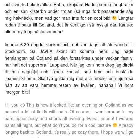
och shorts hela kvällen. Haha, skojaaa! Hade på mig långbrallor
och en sån klisterbh under tröjan (så inga förbipasserande såg
mig halvnäck), men vad gör man inte för en cool bild
Längtar
redan tillbaka till Gotland, det är verkligen så mysigt där. Kanske
blir en ny tripp nästa sommar!
Imorse 6.30 ringde klockan och det var dags att återvända till
Stockholm. Så JÄVLA skönt att komma hem. Jag hade
hemlängtan på Gotland så den förstärktes under veckan fast vi
har haft det superbra i Lappland. När jag kom hem drog jag direkt
till min nageltjej och fixade kaoset, sen hem och beställde
libanesiskt hem. Ska typ gnida mig mot alla möbler och njuta så
hårt av att vara hemma resten av kvällen, hahaha!! Vi hörs
imorgon bitti!
Hi you <3 This is how it looked like an evening on Gotland as we
passed a lot of fields with oats. Of course, I went around in my
bare upper body and shorts all evening. Haha, noooo! I weared
pants all night, but what don’t you do for a cool picture
Already
longing back to Gotland, it’s really so cozy there. I hope we will go