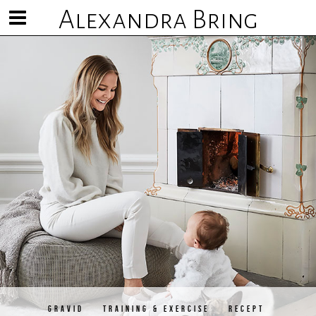
Alexandra Bring
Visa/göm
meny
GRAVID
TRAINING & EXERCISE
RECEPT