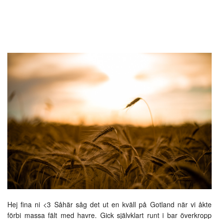
Hej fina ni <3 Såhär såg det ut en kväll på Gotland när vi åkte
förbi massa fält med havre. Gick självklart runt i bar överkropp