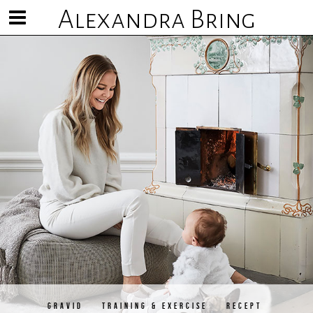
Alexandra Bring
Visa/göm
meny
GRAVID
TRAINING & EXERCISE
RECEPT