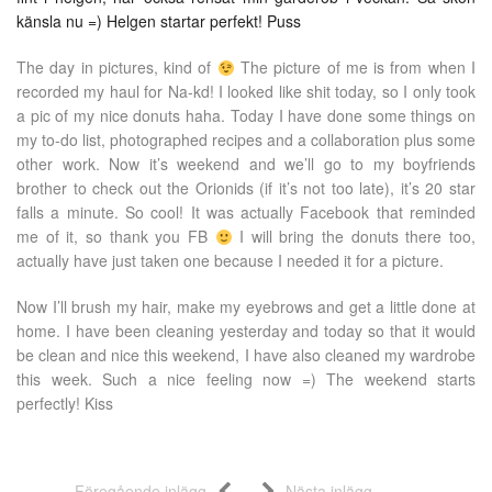
känsla nu =) Helgen startar perfekt! Puss
The day in pictures, kind of
The picture of me is from when I
recorded my haul for Na-kd! I looked like shit today, so I only took
a pic of my nice donuts haha. Today I have done some things on
my to-do list, photographed recipes and a collaboration plus some
other work. Now it’s weekend and we’ll go to my boyfriends
brother to check out the Orionids (if it’s not too late), it’s 20 star
falls a minute. So cool! It was actually Facebook that reminded
me of it, so thank you FB
I will bring the donuts there too,
actually have just taken one because I needed it for a picture.
Now I’ll brush my hair, make my eyebrows and get a little done at
home. I have been cleaning yesterday and today so that it would
be clean and nice this weekend, I have also cleaned my wardrobe
this week. Such a nice feeling now =) The weekend starts
perfectly! Kiss
Föregående inlägg
Nästa inlägg