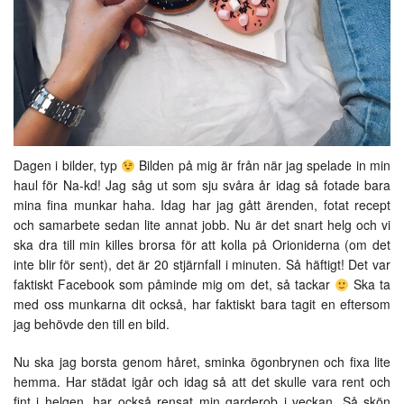
Dagen i bilder, typ
Bilden på mig är från när jag spelade in min
haul för Na-kd! Jag såg ut som sju svåra år idag så fotade bara
mina fina munkar haha. Idag har jag gått ärenden, fotat recept
och samarbete sedan lite annat jobb. Nu är det snart helg och vi
ska dra till min killes brorsa för att kolla på Orioniderna (om det
inte blir för sent), det är 20 stjärnfall i minuten. Så häftigt! Det var
faktiskt Facebook som påminde mig om det, så tackar
Ska ta
med oss munkarna dit också, har faktiskt bara tagit en eftersom
jag behövde den till en bild.
Nu ska jag borsta genom håret, sminka ögonbrynen och fixa lite
hemma. Har städat igår och idag så att det skulle vara rent och
fint i helgen, har också rensat min garderob i veckan. Så skön