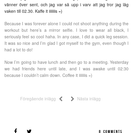
vänner över sent, och jag var så upp i varv att jag tror jag låg
vaken till 02.30. Kaffe it iiiiiiis =)
Because I was forever alone I could not shoot anything during the
workout but here’s a mirror selfie. I love to wear all black, I
seriously feel so cool haha. In any case, I did a quick leg session.
It was so nice and I’m glad I got myself to the gym, even though I
had a lot to do!
Now I’m going to have lunch and then go to a meeting. Yesterday
we had friends here until late, and I was awake until 02:30
because I couldn’t calm down. Coffee it iiiiiiis =)
Föregående inlägg
Nästa inlägg
8
COMMENTS