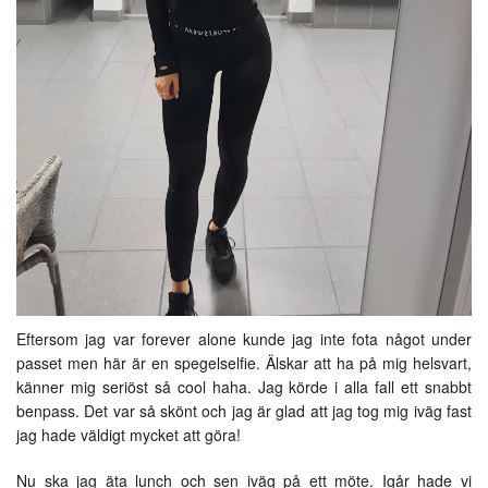
Eftersom jag var forever alone kunde jag inte fota något under
passet men här är en spegelselfie. Älskar att ha på mig helsvart,
känner mig seriöst så cool haha. Jag körde i alla fall ett snabbt
benpass. Det var så skönt och jag är glad att jag tog mig iväg fast
jag hade väldigt mycket att göra!
Nu ska jag äta lunch och sen iväg på ett möte. Igår hade vi