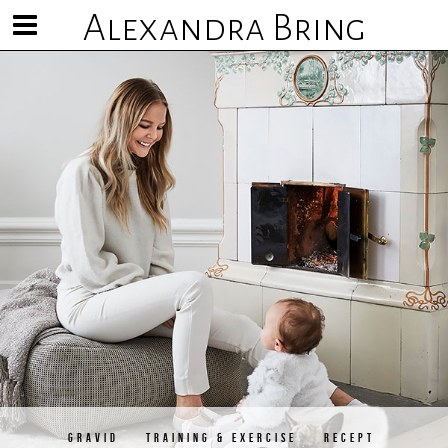
Alexandra Bring
Visa/göm
meny
GRAVID
TRAINING & EXERCISE
RECEPT