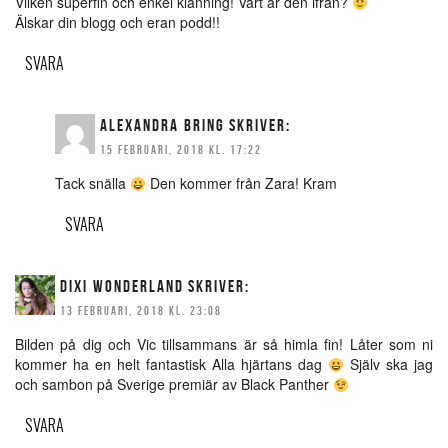
Vilken superfin och enkel klänning! Vart är den ifrån?
Älskar din blogg och eran podd!!
SVARA
ALEXANDRA BRING
SKRIVER:
15 FEBRUARI, 2018 KL. 17:22
Tack snälla
Den kommer från Zara! Kram
SVARA
DIXI WONDERLAND
SKRIVER:
13 FEBRUARI, 2018 KL. 23:08
Bilden på dig och Vic tillsammans är så himla fin! Låter som ni
kommer ha en helt fantastisk Alla hjärtans dag
Själv ska jag
och sambon på Sverige premiär av Black Panther
SVARA