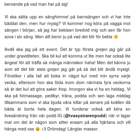
beroende på vad man har på sig!
Vi ska sätta upp en sänghimmel på barnsängen och vi har inte
bäddat den, men hur mysig? Vi kommer nog köra på vagga mot
sängen i början, så jag har bebisen bredvid mig och sen får hon
sova i sin säng. Men allt beror ju på vad det blir för bebis
Ikväll ska jag på ett event. Det är typ första grejen jag går på
under graviditeten. Ska bli kul att komma ut lite men har också lite
ångest för att träffa så många människor haha! Men det känns ju
som att det blir sista grejen jag går på så det blir ändå mysigt.
Försöker i alla fall att boka in något kul med min syrra varje
vecka, eftersom hon ska föda inom dom närmsta fyra veckorna
så är det kul att göra saker ihop. Imorgon ska vi ha en heldag. Vi
ska på fotmassage, pedikyr, träna, podda och sen laga middag
tillsammans som vi ska bjuda våra killar på senare på kvällen då
båda är borta hela dagen. Vi funderar också att köra en
livesändning från vår podd-IG (
@tvasystrarenpodd
) när vi lagar
mat om det är någon som sitter ensam på alla hjärtans och vill
hänga med oss
<3 Drömdag! Längtar massor.