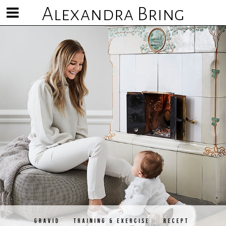
Alexandra Bring
Visa/göm
meny
GRAVID
TRAINING & EXERCISE
RECEPT