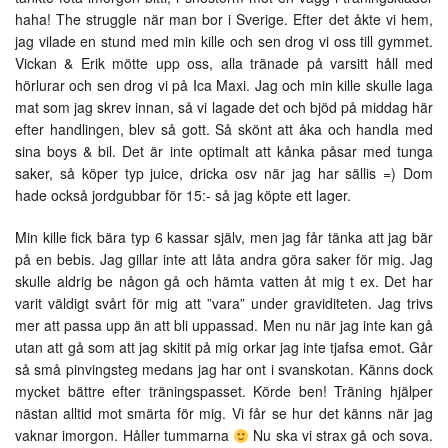
haha! The struggle när man bor i Sverige. Efter det åkte vi hem,
jag vilade en stund med min kille och sen drog vi oss till gymmet.
Vickan & Erik mötte upp oss, alla tränade på varsitt håll med
hörlurar och sen drog vi på Ica Maxi. Jag och min kille skulle laga
mat som jag skrev innan, så vi lagade det och bjöd på middag här
efter handlingen, blev så gott. Så skönt att åka och handla med
sina boys & bil. Det är inte optimalt att kånka påsar med tunga
saker, så köper typ juice, dricka osv när jag har sällis =) Dom
hade också jordgubbar för 15:- så jag köpte ett lager.
Min kille fick bära typ 6 kassar själv, men jag får tänka att jag bär
på en bebis. Jag gillar inte att låta andra göra saker för mig. Jag
skulle aldrig be någon gå och hämta vatten åt mig t ex. Det har
varit väldigt svårt för mig att ”vara” under graviditeten. Jag trivs
mer att passa upp än att bli uppassad. Men nu när jag inte kan gå
utan att gå som att jag skitit på mig orkar jag inte tjafsa emot. Går
så små pinvingsteg medans jag har ont i svanskotan. Känns dock
mycket bättre efter träningspasset. Körde ben! Träning hjälper
nästan alltid mot smärta för mig. Vi får se hur det känns när jag
vaknar imorgon. Håller tummarna
Nu ska vi strax gå och sova.