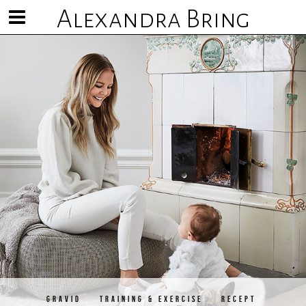
Alexandra Bring
Visa/göm
meny
GRAVID
TRAINING & EXERCISE
RECEPT