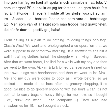
Imorgon har jag en haul att spela in och samarbeten att fota. Vi
hörs imorgon! PS hur sjukt att jag fortfarande kan göra hauls fast
jag är i åttonde månaden? Trodde att jag skulle ligga på soffan i
tre månader innan bebisen föddes och bara vara en bebismage
typ. Men som vanligt är inget som man trodde med graviditeten,
det här är dock en positiv grej haha!
From having as a plan to do nothing, to doing things non-stop.
Classic Alex! We went and photographed a co-operation that we
were suppose to do tomorrow morning, in a snowstorm against a
wall in training clothes haha! The struggle when living in Sweden.
After that we went home, I chilled for a while with my boy and then
we went to the gym. Vickan & Erik joined us, everyone trained on
their own things with headphones and then we went to Ica Maxi.
Me and my guy were going to cook as I wrote before, so we
cooked and made dinner here after the grocery shopping, it so
good. So nice to go grocery shopping with the boys & car. It’s not
optimal to carry bags of heavy things for me now, so I bought
juice, drink etc when I had company =) They also had
strawberries for 15: – so I bought a stock.