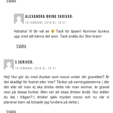
SVARA
ALEXANDRA BRING
SKRIVER:
19 FEBRUARI, 2018 KL. 18:37
Hahaha! Vi får väl se
Tack för tipsen! Kommer bunkra
upp med allt känns det som. Tack snälla du! Stor kram!
SVARA
S
SKRIVER:
19 FEBRUARI, 2018 KL. 14:11
Hej! Hur gör du med drycker som nocco under din graviditet? Är
det skadligt för fostret eller inte? Tänker på varningstesterna ( där
det står att man ej ska dricka detta när man ammar, är gravid
osv) på dessa burkar. Men vet att vissa dricker ändå. Hur ställer
du dej i frågan?:) dricker själv mycket nocco och nu när vi
planerar barn så började jag fundera på detta:)
SVARA