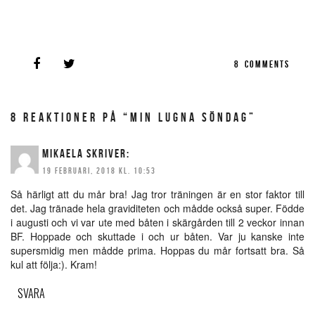
8
COMMENTS
8 REAKTIONER PÅ “MIN LUGNA SÖNDAG”
MIKAELA
SKRIVER:
19 FEBRUARI, 2018 KL. 10:53
Så härligt att du mår bra! Jag tror träningen är en stor faktor till
det. Jag tränade hela graviditeten och mådde också super. Födde
i augusti och vi var ute med båten i skärgården till 2 veckor innan
BF. Hoppade och skuttade i och ur båten. Var ju kanske inte
supersmidig men mådde prima. Hoppas du mår fortsatt bra. Så
kul att följa:). Kram!
SVARA