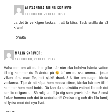
ALEXANDRA BRING
SKRIVER:
19 FEBRUARI, 2018 KL. 18:36
Ja det är verkligen tacksamt att få köra. Tack snälla du <3
kram!
SVARA
MALIN
SKRIVER:
19 FEBRUARI, 2018 KL. 13:46
Haha den om att du inte gillar när nån ska behöva hämta vatten
till dig kommer du få ändra på
iaf om du ska amma… jesus
vilken törst man får, helt sjukt! drack 5-6 liter om dagen första
veckorna. Tips är att köpa hem massa citron, färska bär osv till ni
kommer hem med bebis. Då kan du smaksätta vattnet lite och det
ser lite roligare ut. Så roligt att följa dig som gravid här. Har 3 små
flickor hemma och det är underbart!! Önskar dig och din lilla familj
all lycka med det nya livet.