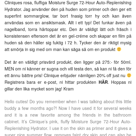
Cliniques rosa, fluffiga Moisture Surge 72-Hour Auto-Replenishing
Hydrator. Jag använder den på huden som primer och den ger ett
superfint sommarglow, tar bort fnasig torr hy och kan även
användas som en ansiktsmask. Allt i ett typ! Det funkar även på
nagelband, torra hårtoppar etc. Den är väldigt lätt och fräsch i
konsistensen eftersom det är en gel-créme och skapar en film på
huden så den håller sig fuktig i 72 h. Tycker den är riktigt mysig
att smörja in sig med om man kan säga så om en produkt
Det är en väldigt prisvärd produkt, den ligger på 275:- för 50ml.
MEN om ni känner er sugna och vill testa den, så kan ni få den för
ett ännu bättre pris! Clinique erbjuder nämligen 20% off just nu
Registrera bara er e-post, ni hittar produkten
HÄR
. Hoppas ni
gillar den lika mycket som jag! Kram
Hello cuties! Do you remember when I was talking about this little
buddy a few months ago?! Now I have used it for several weeks
and it is a new favorite among the friends in the bathroom
cabinet. It’s Clinique’s pink, fluffy Moisture Surge 72-Hour Auto-
Replenishing Hydrator. I use it on the skin as primer and it gives a
super nice summer flow, removes faint dry skin and can also be