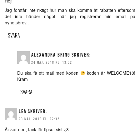
Hej!
Jag förstår inte riktigt hur man ska komma åt rabatten eftersom
det inte händer något när jag registrerar min email på
nyhetsbrev..
SVARA
ALEXANDRA BRING
SKRIVER:
24 MAJ, 2018 KL. 13:52
Du ska få ett mail med koden
koden är WELCOME18!
Kram
SVARA
LEA
SKRIVER:
23 MAJ, 2018 KL. 22:32
Älskar den, tack för tipset sist <3