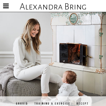
Alexandra Bring
Visa/göm
meny
GRAVID
TRAINING & EXERCISE
RECEPT