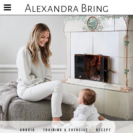
Alexandra Bring
Visa/göm
meny
GRAVID
TRAINING & EXERCISE
RECEPT