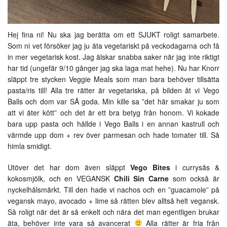
Hej fina ni! Nu ska jag berätta om ett SJUKT roligt samarbete.
Som ni vet försöker jag ju äta vegetariskt på veckodagarna och få
in mer vegetarisk kost. Jag älskar snabba saker när jag inte riktigt
har tid (ungefär 9/10 gånger jag ska laga mat hehe). Nu har Knorr
släppt tre stycken Veggie Meals som man bara behöver tillsätta
pasta/ris till! Alla tre rätter är vegetariska, på bilden åt vi Vego
Balls och dom var SÅ goda. Min kille sa ”det här smakar ju som
att vi äter kött” och det är ett bra betyg från honom. Vi kokade
bara upp pasta och hällde i Vego Balls i en annan kastrull och
värmde upp dom + rev över parmesan och hade tomater till. Så
himla smidigt.
Utöver det har dom även släppt
Vego Bites
i currysås &
kokosmjölk, och en VEGANSK
Chili Sin Carne
som också är
nyckelhålsmärkt. Till den hade vi nachos och en ”guacamole” på
vegansk mayo, avocado + lime så rätten blev alltså helt vegansk.
Så roligt när det är så enkelt och nära det man egentligen brukar
äta, behöver inte vara så avancerat
Alla rätter är fria från