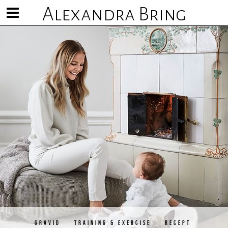
Alexandra Bring
Visa/göm
meny
GRAVID
TRAINING & EXERCISE
RECEPT