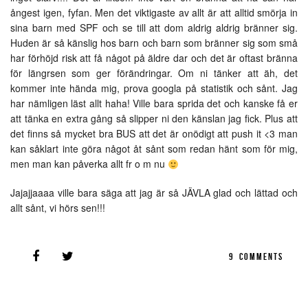
ångest igen, fyfan. Men det viktigaste av allt är att alltid smörja in
sina barn med SPF och se till att dom aldrig aldrig bränner sig.
Huden är så känslig hos barn och barn som bränner sig som små
har förhöjd risk att få något på äldre dar och det är oftast bränna
för längrsen som ger förändringar. Om ni tänker att äh, det
kommer inte hända mig, prova googla på statistik och sånt. Jag
har nämligen läst allt haha! Ville bara sprida det och kanske få er
att tänka en extra gång så slipper ni den känslan jag fick. Plus att
det finns så mycket bra BUS att det är onödigt att push it <3 man
kan såklart inte göra något åt sånt som redan hänt som för mig,
men man kan påverka allt fr o m nu
Jajajjaaaa ville bara säga att jag är så JÄVLA glad och lättad och
allt sånt, vi hörs sen!!!
9
COMMENTS