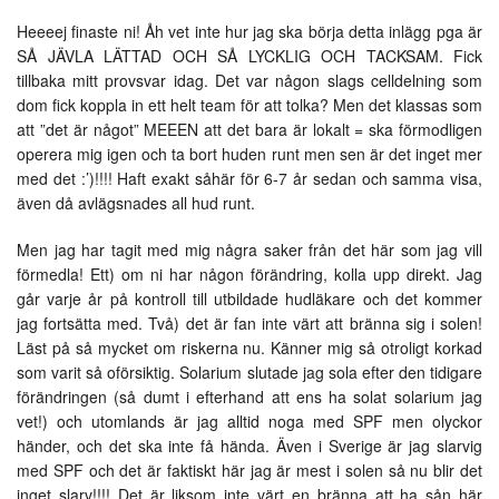
Heeeej finaste ni! Åh vet inte hur jag ska börja detta inlägg pga är
SÅ JÄVLA LÄTTAD OCH SÅ LYCKLIG OCH TACKSAM. Fick
tillbaka mitt provsvar idag. Det var någon slags celldelning som
dom fick koppla in ett helt team för att tolka? Men det klassas som
att ”det är något” MEEEN att det bara är lokalt = ska förmodligen
operera mig igen och ta bort huden runt men sen är det inget mer
med det :’)!!!! Haft exakt såhär för 6-7 år sedan och samma visa,
även då avlägsnades all hud runt.
Men jag har tagit med mig några saker från det här som jag vill
förmedla! Ett) om ni har någon förändring, kolla upp direkt. Jag
går varje år på kontroll till utbildade hudläkare och det kommer
jag fortsätta med. Två) det är fan inte värt att bränna sig i solen!
Läst på så mycket om riskerna nu. Känner mig så otroligt korkad
som varit så oförsiktig. Solarium slutade jag sola efter den tidigare
förändringen (så dumt i efterhand att ens ha solat solarium jag
vet!) och utomlands är jag alltid noga med SPF men olyckor
händer, och det ska inte få hända. Även i Sverige är jag slarvig
med SPF och det är faktiskt här jag är mest i solen så nu blir det
inget slarv!!!! Det är liksom inte värt en bränna att ha sån här