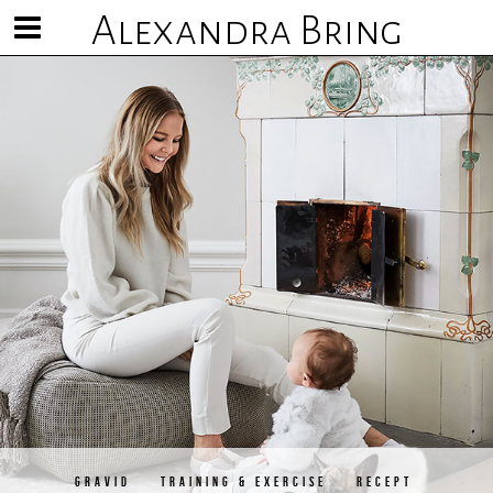
Alexandra Bring
Visa/göm
meny
GRAVID
TRAINING & EXERCISE
RECEPT