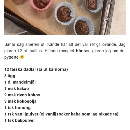
Såhär såg smeten ut! Kände här att det var riktigt lovande. Jag
gjorde 12 st muffins. Hittade receptet
här
sen gjorde jag om det
pyttelite
12 färska dadlar (ta ut kärnorna)
3 ägg
1 dl mandelmjöl
3 msk kakao
2 msk riven kokos
3 msk kokosolja
1 tsk honung
1 tsk vaniljpulver (ej vaniljsocker hehe som jag råkade ta)
1 tsk bakpulver