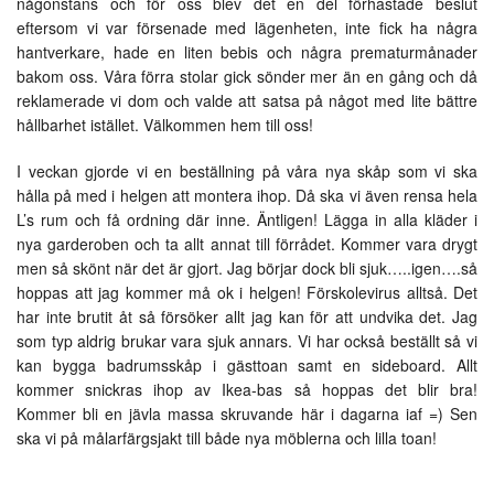
någonstans och för oss blev det en del förhastade beslut
eftersom vi var försenade med lägenheten, inte fick ha några
hantverkare, hade en liten bebis och några prematurmånader
bakom oss. Våra förra stolar gick sönder mer än en gång och då
reklamerade vi dom och valde att satsa på något med lite bättre
hållbarhet istället. Välkommen hem till oss!
I veckan gjorde vi en beställning på våra nya skåp som vi ska
hålla på med i helgen att montera ihop. Då ska vi även rensa hela
L’s rum och få ordning där inne. Äntligen! Lägga in alla kläder i
nya garderoben och ta allt annat till förrådet. Kommer vara drygt
men så skönt när det är gjort. Jag börjar dock bli sjuk…..igen….så
hoppas att jag kommer må ok i helgen! Förskolevirus alltså. Det
har inte brutit åt så försöker allt jag kan för att undvika det. Jag
som typ aldrig brukar vara sjuk annars. Vi har också beställt så vi
kan bygga badrumsskåp i gästtoan samt en sideboard. Allt
kommer snickras ihop av Ikea-bas så hoppas det blir bra!
Kommer bli en jävla massa skruvande här i dagarna iaf =) Sen
ska vi på målarfärgsjakt till både nya möblerna och lilla toan!