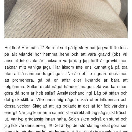
Hej fina! Hur mår ni? Som ni sett på ig story har jag varit lite less
på allt vilande hör hemma hehe och att vara gravid (obs vill
absolut inte sluta är tacksam varje dag jag fortf är gravid men
saknar mitt vanliga jag). Har liksom inte ens kunnat gå på toa
utan att få sammandragningar… Nu är det lite lugnare dock men
att promenera, gå på en affär eller liknande är bara att
fetglömma. Soffan direkt något händer i magen. Så vad kan man
göra då som är helt stilla? Ansiktsbehandling! Låg på sidan och
det gick skitbra. Ville unna mig något också efter influensan och
dessa veckor. Skitglad att jag bokade in det iaf för fick världens
energi! När jag kom hem sa min kille direkt att jag såg sjukt fräsch
ut. Var typ grådassig innan haha. Solen sken också en stund och
jag fick världens energi!!!! Det är typ det största jag orkat göra sen
innan jul så det var kul att komma ut lite. Nu är jag dock lite över