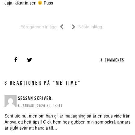
Jaja, kikar in sen
Puss
Föregående inlägg
Nästa inlägg
3
COMMENTS
3 REAKTIONER PÅ “ME TIME”
SESSAN
SKRIVER:
8 JANUARI, 2020 KL. 14:41
Sent ute nu, men om han gillar matlagning så är en sous vide från
Anova ett hett tips!! Gick hem hos gubben min som också annars
är sjukt svår att handla till…