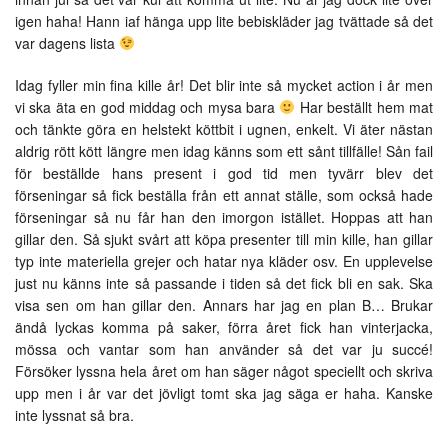
igen haha! Hann iaf hänga upp lite bebiskläder jag tvättade så det
var dagens lista
Idag fyller min fina kille år! Det blir inte så mycket action i år men
vi ska äta en god middag och mysa bara
Har beställt hem mat
och tänkte göra en helstekt köttbit i ugnen, enkelt. Vi äter nästan
aldrig rött kött längre men idag känns som ett sånt tillfälle! Sån fail
för beställde hans present i god tid men tyvärr blev det
förseningar så fick beställa från ett annat ställe, som också hade
förseningar så nu får han den imorgon istället. Hoppas att han
gillar den. Så sjukt svårt att köpa presenter till min kille, han gillar
typ inte materiella grejer och hatar nya kläder osv. En upplevelse
just nu känns inte så passande i tiden så det fick bli en sak. Ska
visa sen om han gillar den. Annars har jag en plan B… Brukar
ändå lyckas komma på saker, förra året fick han vinterjacka,
mössa och vantar som han använder så det var ju succé!
Försöker lyssna hela året om han säger något speciellt och skriva
upp men i år var det jövligt tomt ska jag säga er haha. Kanske
inte lyssnat så bra.