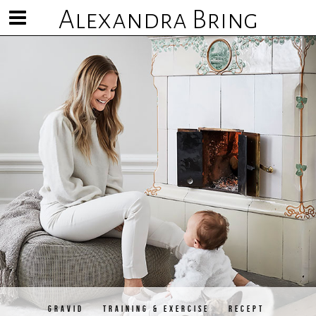
Alexandra Bring
Visa/göm
meny
GRAVID
TRAINING & EXERCISE
RECEPT