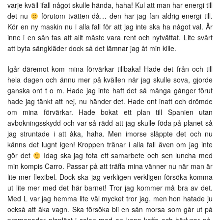
varje kväll ifall något skulle hända, haha! Kul att man har energi till
det nu
förutom tvätten då… den har jag fan aldrig energi till.
Kör en ny maskin nu i alla fall för att jag inte ska ha något val. Är
inne i en sån fas att allt måste vara rent och nytvättat. Lite svårt
att byta sängkläder dock så det lämnar jag åt min kille.
Igår däremot kom mina förvärkar tillbaka! Hade det från och till
hela dagen och ännu mer på kvällen när jag skulle sova, gjorde
ganska ont t o m. Hade jag inte haft det så många gånger förut
hade jag tänkt att nej, nu händer det. Hade ont inatt och drömde
om mina förvärkar. Hade bokat ett plan till Spanien utan
avbokningsskydd och var så rädd att jag skulle föda på planet så
jag struntade i att åka, haha. Men imorse släppte det och nu
känns det lugnt igen! Kroppen tränar i alla fall även om jag inte
gör det
Idag ska jag fota ett samarbete och sen luncha med
min kompis Carro. Passar på att träffa mina vänner nu när man är
lite mer flexibel. Dock ska jag verkligen verkligen försöka komma
ut lite mer med det här barnet! Tror jag kommer må bra av det.
Med L var jag hemma lite väl mycket tror jag, men hon hatade ju
också att åka vagn. Ska försöka bli en sån morsa som går ut på