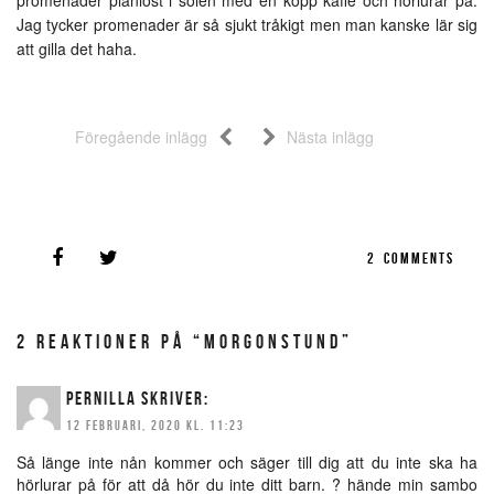
promenader planlöst i solen med en kopp kaffe och hörlurar på.
Jag tycker promenader är så sjukt tråkigt men man kanske lär sig
att gilla det haha.
Föregående inlägg
Nästa inlägg
2
COMMENTS
2 REAKTIONER PÅ “MORGONSTUND”
PERNILLA
SKRIVER:
12 FEBRUARI, 2020 KL. 11:23
Så länge inte nån kommer och säger till dig att du inte ska ha
hörlurar på för att då hör du inte ditt barn. ? hände min sambo