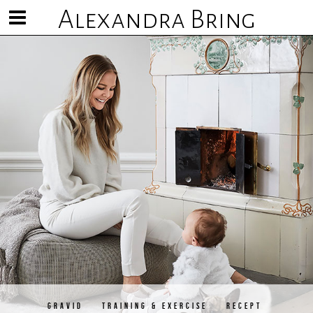
Alexandra Bring
Visa/göm
meny
GRAVID
TRAINING & EXERCISE
RECEPT