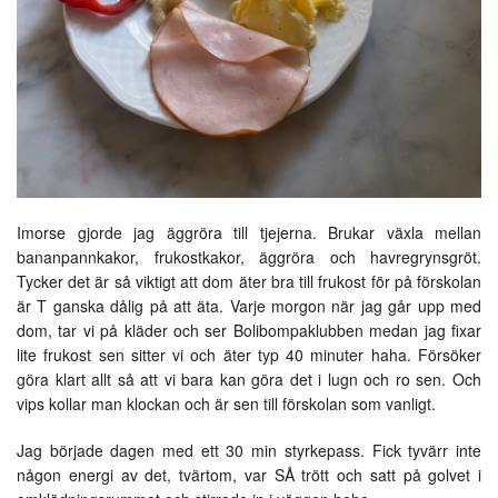
Imorse gjorde jag äggröra till tjejerna. Brukar växla mellan
bananpannkakor, frukostkakor, äggröra och havregrynsgröt.
Tycker det är så viktigt att dom äter bra till frukost för på förskolan
är T ganska dålig på att äta. Varje morgon när jag går upp med
dom, tar vi på kläder och ser Bolibompaklubben medan jag fixar
lite frukost sen sitter vi och äter typ 40 minuter haha. Försöker
göra klart allt så att vi bara kan göra det i lugn och ro sen. Och
vips kollar man klockan och är sen till förskolan som vanligt.
Jag började dagen med ett 30 min styrkepass. Fick tyvärr inte
någon energi av det, tvärtom, var SÅ trött och satt på golvet i