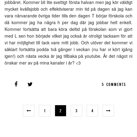
jobbåret. Kommer bli lite svettigt första halvan men jag kör väldigt
mycket kvällsjobb och effektiviserar min tid på dagen så jag kan
vara närvarande övriga tider tills den dagen T börjar förskola och
då kommer jag ha några h per dag där jag jobbar helt enkelt.
Kommer fortsätta att bara köra deltid på förskolan som vi gjort
med L sen hon började vilket jag också är otroligt tacksam för att
vi har möjlighet till tack vare mitt jobb. Och utöver det kommer vi
såklart fortsätta podda två gånger i veckan (nu har vi kört igång
igen!) och nästa vecka är jag tillbaka på youtube. Är det något ni
önskar mer av på mina kanaler i år? <3
5
COMMENTS
1
2
3
4