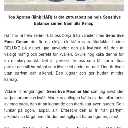
Hos Apotea (
länk HÄR
) är det 20% rabatt på hela Sensitive
Balance serien fram tills 9 maj.
Här har ni hela serien! Låt oss börja från vänster med
Sensitive
Face Cream
det är en riktigt rik kräm som återfuktar huden
DELUXE på djupet, jag använder den på kvällstid då den är
väldigt maffig och perfekt för kvällen. Skulle nog kalla denna för
en mirakelprodukt. Det är perfekt för oss som får torra röda
partier och vill ha något som löser det under en natt. Den är även
utan parfym och alkohol. Den lugnar och gör huden mindre
känslig.
Vidare till rengöringen.
Sensitive Micellar Gel
som jag använder
varje morgon och kväll. Man kan antingen tvätta av den eller torka
av med pads, den är så lugnande och återfuktar även huden. Den
funkar på ögon, läppar, allt. Eftersom den är fri från parfym,
alkohol och färgämnen är den behaglig att ha på ögonen, plus!