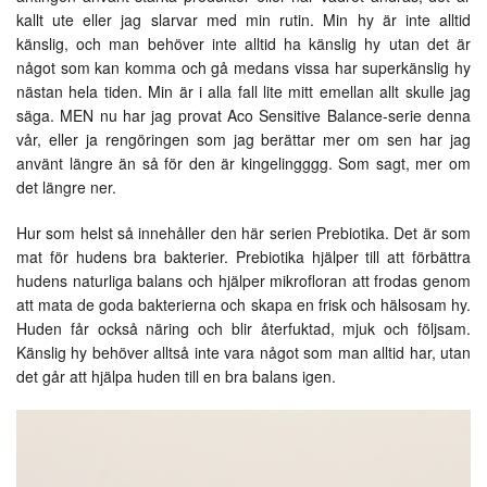
kallt ute eller jag slarvar med min rutin. Min hy är inte alltid
känslig, och man behöver inte alltid ha känslig hy utan det är
något som kan komma och gå medans vissa har superkänslig hy
nästan hela tiden. Min är i alla fall lite mitt emellan allt skulle jag
säga. MEN nu har jag provat Aco Sensitive Balance-serie denna
vår, eller ja rengöringen som jag berättar mer om sen har jag
använt längre än så för den är kingelingggg. Som sagt, mer om
det längre ner.
Hur som helst så innehåller den här serien Prebiotika. Det är som
mat för hudens bra bakterier. Prebiotika hjälper till att förbättra
hudens naturliga balans och hjälper mikrofloran att frodas genom
att mata de goda bakterierna och skapa en frisk och hälsosam hy.
Huden får också näring och blir återfuktad, mjuk och följsam.
Känslig hy behöver alltså inte vara något som man alltid har, utan
det går att hjälpa huden till en bra balans igen.