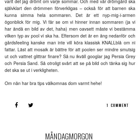
varit det jag drömt om varje sommar. Och med vår drömgård ska
självklart den drömmen förverkligas – också för att barnen ska
kunna simma hela sommaren. Det är ett nyp-mig-i-armen
ögonblick för mig. Vi får se om vi hinner innan sommaren (ja vi
har ändå en bild av det, haha) men oavsett måste vi bestämma
vilken typ av pool vi ska ha. Eftersom det är en äng nedanför och
gårdsfeeling kanske man inte vill köra klassisk KNALLblå om ni
fattar. Läst att mosaik är bättre för att poolen ser mindre smutsig
ut och vattnet glittrar finare? Så nu ikväll googlar jag Persia Grey
och Persia Sand. Så otroligt svårt att se på bild och tänka sig hur
det ska se ut i verkligheten.
Om nån har bra tips välkomnas dom varmt hehe!
1
COMMENT
MÅNDAGMORGON