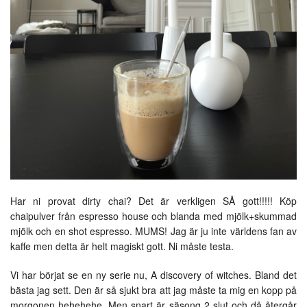
Har ni provat dirty chai? Det är verkligen SÅ gott!!!!! Köp
chaipulver från espresso house och blanda med mjölk+skummad
mjölk och en shot espresso. MUMS! Jag är ju inte världens fan av
kaffe men detta är helt magiskt gott. Ni måste testa.
Vi har börjat se en ny serie nu, A discovery of witches. Bland det
bästa jag sett. Den är så sjukt bra att jag måste ta mig en kopp på
morgonen hehehehe. Men snart är säsong 2 slut och då återgår