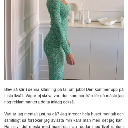
Blev så kär i denna klänning på tal om jobb! Den kommer upp på
Insta ikväll. Vågar ej skriva vart den kommer från för då måste jag
nog reklammarkera detta inlägg också.
Vart är jag mentalt just nu då? Jag inreder hela huset mentalt och
samtidigt så försöker jag avlasta min kära man med det jag kan.
Han styr det mesta med huset och jag roddar med livet runtom