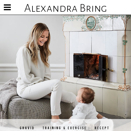
Alexandra Bring
Visa/göm
meny
GRAVID
TRAINING & EXERCISE
RECEPT