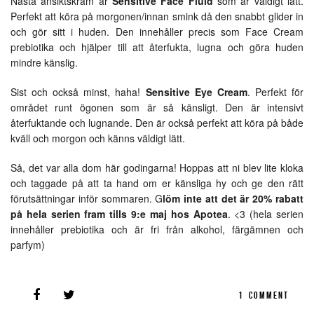
Nästa ansiktskräm är
Sensitive Face Fluid
som är väldigt lätt.
Perfekt att köra på morgonen/innan smink då den snabbt glider in
och gör sitt i huden. Den innehåller precis som Face Cream
prebiotika och hjälper till att återfukta, lugna och göra huden
mindre känslig.
Sist och också minst, haha!
Sensitive Eye Cream
. Perfekt för
området runt ögonen som är så känsligt. Den är intensivt
återfuktande och lugnande. Den är också perfekt att köra på både
kväll och morgon och känns väldigt lätt.
Så, det var alla dom här godingarna! Hoppas att ni blev lite kloka
och taggade på att ta hand om er känsliga hy och ge den rätt
förutsättningar inför sommaren. G
löm inte att det är 20% rabatt
på hela serien fram tills 9:e maj hos Apotea
. <3 (hela serien
innehåller prebiotika och är fri från alkohol, färgämnen och
parfym)
1
COMMENT