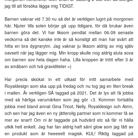
jag till att försöka lägga mig TIDIGT.
Barnen vaknar vid 7.30 nu så det är verkligen lugnt på morgonen
här. Njuter tills solen börjar gå upp tidigare, för då brukar även
barnen göra det. Vi har liksom pendlat mellan 06-09 senaste
veckorna så det kanske inte är så konstigt att man har svårt att
hitta en bra dygnsrytm. Jag vaknar ju liksom aldrig av mig själv
oavsett när jag lägger mig. Min kropp skulle nog aldrig sluta sova
om barnen sov hela dagen haha. Lilla kroppen är trött efter 3 år
av småbarn och två graviditeter =)
Har precis skickat in ett utkast för mitt samarbete med
Royaldesign som ska upp på fredag och nu tog jag en liten break
i mailen. Är verkligen SÅ taggad på 2021. Det är lyx att få jobba
med så härliga varumärken som jag gör <3. Kommer fortsätta
jobba med bland annat Gina Tricot, Nelly, Royaldesign och Aimn,
och sen har jag även en ny jätterolig partner som ni kommer få se
mer av snart! Om ni är taggade på hudvård etc så får ni hålla
utkik helt enkelt. Jag har fan aldrig haft sånt glow som jag fått av
en produkt som är heeeeelt magisk. KUL! Riktig taggad på