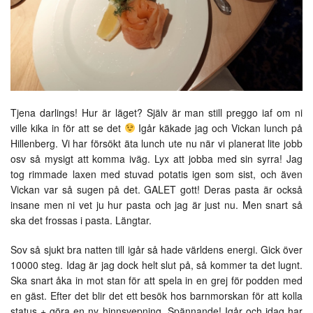
Tjena darlings! Hur är läget? Själv är man still preggo iaf om ni
ville kika in för att se det
Igår käkade jag och Vickan lunch på
Hillenberg. Vi har försökt äta lunch ute nu när vi planerat lite jobb
osv så mysigt att komma iväg. Lyx att jobba med sin syrra! Jag
tog rimmade laxen med stuvad potatis igen som sist, och även
Vickan var så sugen på det. GALET gott! Deras pasta är också
insane men ni vet ju hur pasta och jag är just nu. Men snart så
ska det frossas i pasta. Längtar.
Sov så sjukt bra natten till igår så hade världens energi. Gick över
10000 steg. Idag är jag dock helt slut på, så kommer ta det lugnt.
Ska snart åka in mot stan för att spela in en grej för podden med
en gäst. Efter det blir det ett besök hos barnmorskan för att kolla
status + göra en ny hinnsvepning. Spännande! Igår och idag har