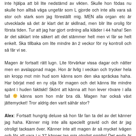
inte hjälpa att bli lite nedstämd av vikten. Skulle hon födas nu
skulle hon alltså väga ungefär som L gjorde och inte alls vara så
stor och stark som jag föreställt mig. MEN alla organ etc är
utvecklade så det är klart det är skillnad, men blir lite orolig för
första tiden. Tur att jag har gjort ordning alla kläder i 44 haha! Sen
är det såklart inte säkert att det stämmer helt men vi får se helt
enkelt. Ska tillbaka om lite mindre än 2 veckor för ny kontroll och
så får vi se.
Magen är fortsatt rätt lugn. Lite förvärkar vissa dagar och nätter
men en avslappnad mage. Hon är livlig i veckan och trycker hela
sin kropp mot min hud som känns som den ska spräckas haha.
Har börjat med en ny olja för magen och det känns lite mindre
spänt i huden faktiskt! Skönt att känna att hon lever rövare i alla
fall
känns som hon mår bra då. Magen har också växt
jättemycket! Tror aldrig den varit såhär stor?
Alex
: Fortsatt hungrig deluxe så hon får fan ta del av det känner
jag haha. Känner mig inte alls speciellt gravid och det är jag
otroligt tacksam över. Känner inte att magen är så mycket ivägen
och för att vara i v 37 känner jag mig otroligt smidig! Det enda är