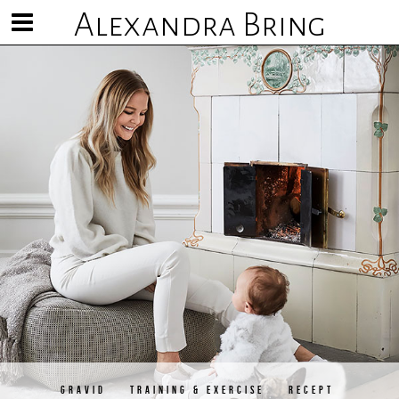
Alexandra Bring
Visa/göm
meny
GRAVID
TRAINING & EXERCISE
RECEPT