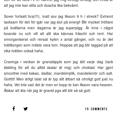
att jag inte kan sitta och duscha lika bekvämt.
Sover fortsatt bra(!!!), inatt sov jag liksom 9 h i streck? Extremt
tacksam för det för igår var jag slut på energi! Blir mycket tröttare
på kvällarna men dagarna är jag superpigg. Är inne i något
boande nu och vill att allt ska kännas fräscht och rent. Har
omorganiserat och rensat kylen x antal gånger, och nu är det
tvättkorgen som måste vara tom. Hoppas att jag blir taggad på att
vika tvätten också haha.
Cravings i veckan är granatäpple som jag ätit varje dag (tack
älskling för att du alltid skalar åt mig) och choklad. Har gjort
smoothie med kakao, dadlar, mandelmjölk, mandelsmör och salt.
Gottttt! Men ärligt talat så är typ allt ätbart så otroligt gott just nu
haha. Vet inte vad det är men en kopp te kan liksom vara heaven.
Älskar att äta när jag är gravid pga allt blir så så gott.
19
COMMENTS