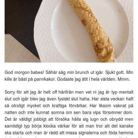
God morgon babes! Såhär såg min brunch ut igår. Sjukt gott. Min
kille är bäst på pannkakor. Godaste jag ätit i hela världen. Mmm.
Sorry för att jag är helt off härifrån men vet ni jag är typ mentalt
slut och igår blev jag även fysiskt slut haha. Har sista veckan haft
så otroligt mycket och kraftiga förvärkar. Har liksom vaknat på
natten och inte kunnat somna om sen bara vips försvinner dom.
Det är väldigt jobbigt att försöka hålla sig lugn och obrydd men
samtidigt typ börja klocka värkar för att man tror att det kanske
ska starta och man är rädd att missa signalerna och föda hemma