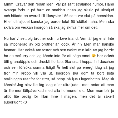
Mmm! Cravar den redan igen. Var på sånt strålande humör. Hann
svänga förbi in på h&m en snabbis innan jag skulle på ultraljud
och hittade en overall till lillasyster i 56 som var slut på hemsidan.
Efter ultraljudet kanske jag borde letat 50 istället haha. Men ska
skriva om veckan imorgon så ska jag skriva mer om det.
Nu har vi sett big brother och nu love island. Vem är jag ens! Inte
så imponerad av big brother än dock. Är ni? Men man kanske
fastnar! Har också ätit rester och sen tyckte min kille att jag borde
ha en mcflurry och jag kände inte för att säga emot
Har också
ötit granatäpple och druckit lite iste. Ska snart hoppa in i duschen
och sen försöka somna tidigt! Är helt slut på energi idag så jag
tror min kropp vill vila ut. Imorgon ska dom ta bort sista
ställningen utanför fönstret, så pepp på ljus i lägenheten. Magisk
känsla! Jag blev lite låg idag efter ultraljudet, men antar att man
är lite mer lättpåverkad med alla hormoner etc. Men man blir ju
alltid lite orolig för lillan inne i magen, men det är säkert
superlugnt <3