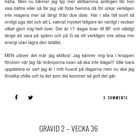
haha. Men nu känner jag typ mer skitsamma antingen får hon
visa bättre eller så får jag väl föda hemma då för orkar verkligen
inte reagera mer så långt ifrån due date. Har i alla fall sovit så
oroligt pga det och att L vaknat mycket tidigare än vanligt i veckan
vilket gjort mig helt över. Det är 17 dagar kvar till BF och väldigt
länge att vara på spänn och på G så vill verkligen inte slösa min
energi utan lagra den istället.
MEN utöver det mår jag skitbra! Jag känner mig bra i kroppen
förutom när jag får krämporna ovan så ska inte klaga!!! Ville bara
uppdatera er vart jag är i mitt huvud på dagarna men nu ska jag
försöka chilla och ta det som det kommer så gott det går.
3
COMMENTS
GRAVID 2 – VECKA 36