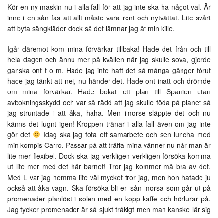
Kör en ny maskin nu i alla fall för att jag inte ska ha något val. Är
inne i en sån fas att allt måste vara rent och nytvättat. Lite svårt
att byta sängkläder dock så det lämnar jag åt min kille.
Igår däremot kom mina förvärkar tillbaka! Hade det från och till
hela dagen och ännu mer på kvällen när jag skulle sova, gjorde
ganska ont t o m. Hade jag inte haft det så många gånger förut
hade jag tänkt att nej, nu händer det. Hade ont inatt och drömde
om mina förvärkar. Hade bokat ett plan till Spanien utan
avbokningsskydd och var så rädd att jag skulle föda på planet så
jag struntade i att åka, haha. Men imorse släppte det och nu
känns det lugnt igen! Kroppen tränar i alla fall även om jag inte
gör det
Idag ska jag fota ett samarbete och sen luncha med
min kompis Carro. Passar på att träffa mina vänner nu när man är
lite mer flexibel. Dock ska jag verkligen verkligen försöka komma
ut lite mer med det här barnet! Tror jag kommer må bra av det.
Med L var jag hemma lite väl mycket tror jag, men hon hatade ju
också att åka vagn. Ska försöka bli en sån morsa som går ut på
promenader planlöst i solen med en kopp kaffe och hörlurar på.
Jag tycker promenader är så sjukt tråkigt men man kanske lär sig