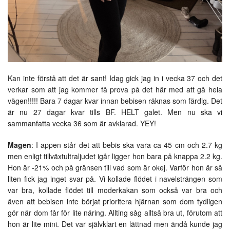
Kan inte förstå att det är sant! Idag gick jag in i vecka 37 och det
verkar som att jag kommer få prova på det här med att gå hela
vägen!!!!! Bara 7 dagar kvar innan bebisen räknas som färdig. Det
är nu 27 dagar kvar tills BF. HELT galet. Men nu ska vi
sammanfatta vecka 36 som är avklarad. YEY!
Magen
: I appen står det att bebis ska vara ca 45 cm och 2.7 kg
men enligt tillväxtultraljudet igår ligger hon bara på knappa 2.2 kg.
Hon är -21% och på gränsen till vad som är okej. Varför hon är så
liten fick jag inget svar på. Vi kollade flödet i navelsträngen som
var bra, kollade flödet till moderkakan som också var bra och
även att bebisen inte börjat prioritera hjärnan som dom tydligen
gör när dom får för lite näring. Allting såg alltså bra ut, förutom att
hon är lite mini. Det var självklart en lättnad men ändå kunde jag