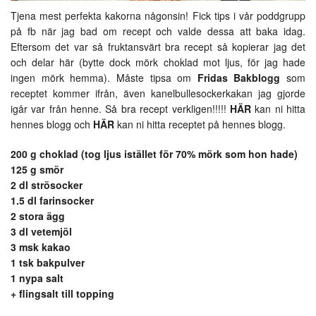
Tjena mest perfekta kakorna någonsin! Fick tips i vår poddgrupp
på fb när jag bad om recept och valde dessa att baka idag.
Eftersom det var så fruktansvärt bra recept så kopierar jag det
och delar här (bytte dock mörk choklad mot ljus, för jag hade
ingen mörk hemma). Måste tipsa om
Fridas Bakblogg
som
receptet kommer ifrån, även kanelbullesockerkakan jag gjorde
igår var från henne. Så bra recept verkligen!!!!!
HÄR
kan ni hitta
hennes blogg och
HÄR
kan ni hitta receptet på hennes blogg.
200 g choklad (tog ljus istället för 70% mörk som hon hade)
125 g smör
2 dl strösocker
1.5 dl farinsocker
2 stora ägg
3 dl vetemjöl
3 msk kakao
1 tsk bakpulver
1 nypa salt
+ flingsalt till topping