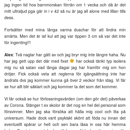
jag ingen tid hos barnmorskan förrän om 1 vecka och då är det
mitt ultraljud pga går in i v 42 så nu är jag all alone med lillan tills
dess.
Fortsätter med mina långa varma duschar för att lindra min
smärta. Men det är iaf kul att jag var öppen 3 cm så var det inte
för ingenting!!!
Alex
: Två naglar har gått av och jag bryr mig inte längre haha. Nu
har jag gett upp det där med fixet
har också tänkt typ isolera
mig nu så satan vad långa dagar jag har framför mig om hon
dröjer. Fick också veta att reglerna för igångsättning inte har
ändrats dvs jag kommer kunna gå över 2 veckor från idag. Vi får
se hur allt blir såklart och jag kommer ta det som det kommer.
Vi får också se hur förlossningsvården (om den gör det) påverkas
av Corona. Stänger t ex skolor är det nog en hel del personal som
försvinner. Men jag ska försöka att hålla mig cool och lita på
universum. Hade dock varit psykiskt skönt att föda nu innan det
eventuellt spårar ur helt och sen bara låsa in oss här hemma