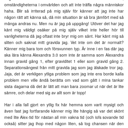
omständigheterna i omvärlden och att inte träffa några människor
haha. Blir så irriterad på mig själv för känner att jag inte har
någon rätt att känna så, då min situation är så bra jämfört med så
många andras nu. Men nu är jag på uppgång! Utöver det har jag
känt mig väldigt osäker på mig själv vilket inte heller hör till
vanligheterna då jag oftast inte bryr mig om sånt. Har känt mig så
sliten och saknat mitt gravida jag. Vet inte om det är normalt?
Känner mig bara tom och försvunnen typ. Är inne i en fas där jag
ska lära känna Alexandra 3.0 som inte är samma som Alexandra
innan gravid gång 1, efter graviditet 1 eller som gravid gång 2.
Separationsångest från mitt gravida jag som jag älskade tror jag.
Jaja, det är verkligen ytliga problem som jag inte ens borde kalla
problem men ville ändå berätta om vad som gått i mina tankar
sista dagarna då det är lätt att man bara zoomar ut när det är lite
sämre, och delar med sig av allt som är topp!
Har i alla fall gjort en ytlig fix här hemma som varit mysigt och
även fast jag fortfarande känner mig lite hängig så var det skönt
med lite Alex-tid för nästan all min vakna tid (och iofs sovande tid
också) sitter jag ihop med någon liten, så tog chansen när den