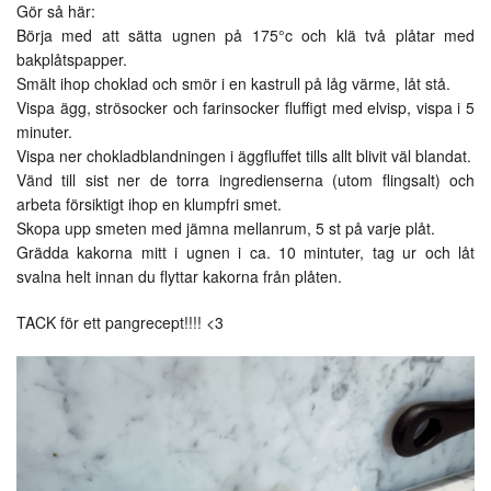
Gör så här:
Börja med att sätta ugnen på 175°c och klä två plåtar med
bakplåtspapper.
Smält ihop choklad och smör i en kastrull på låg värme, låt stå.
Vispa ägg, strösocker och farinsocker fluffigt med elvisp, vispa i 5
minuter.
Vispa ner chokladblandningen i äggfluffet tills allt blivit väl blandat.
Vänd till sist ner de torra ingredienserna (utom flingsalt) och
arbeta försiktigt ihop en klumpfri smet.
Skopa upp smeten med jämna mellanrum, 5 st på varje plåt.
Grädda kakorna mitt i ugnen i ca. 10 mintuter, tag ur och låt
svalna helt innan du flyttar kakorna från plåten.
TACK för ett pangrecept!!!! <3