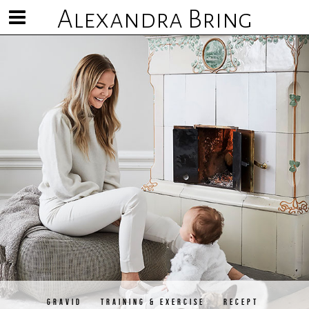
Alexandra Bring
Visa/göm
meny
GRAVID
TRAINING & EXERCISE
RECEPT