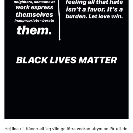
Hej fina ni! Kände att jag ville ge förra veckan utrymme för allt det