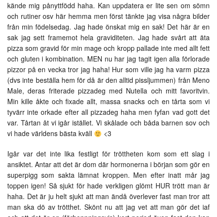
kände mig pånyttfödd haha. Kan uppdatera er lite sen om sömn
och rutiner osv här hemma men först tänkte jag visa några bilder
från min födelsedag. Jag hade önskat mig en sak! Det här är en
sak jag sett framemot hela graviditeten. Jag hade svårt att äta
pizza som gravid för min mage och kropp pallade inte med allt fett
och gluten i kombination. MEN nu har jag tagit igen alla förlorade
pizzor på en vecka tror jag haha! Hur som ville jag ha varm pizza
(dvs inte beställa hem för då är den alltid pissljummen) från Meno
Male, deras friterade pizzadeg med Nutella och mitt favoritvin.
Min kille åkte och fixade allt, massa snacks och en tårta som vi
tyvärr inte orkade efter all pizzadeg haha men fyfan vad gott det
var. Tårtan åt vi igår istället. Vi skålade och båda barnen sov och
vi hade världens bästa kväll
<3
Igår var det inte lika festligt för tröttheten kom som ett slag i
ansiktet. Antar att det är dom där hormonerna i början som gör en
superpigg som sakta lämnat kroppen. Men efter inatt mår jag
toppen igen! Så sjukt för hade verkligen glömt HUR trött man är
haha. Det är ju helt sjukt att man ändå överlever fast man tror att
man ska dö av trötthet. Skönt nu att jag vet att man gör det iaf