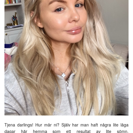
Tjena darlings! Hur mår ni? Själv har man haft några lite låga
dagar här hemma som ett resultat av lite sömn,