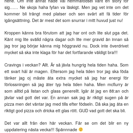
hehe. Om inte annat hade väl hemmafödsel varit en story för
sig…… Ne skoja haha fyfan va läskigt. Men jag vet inte om det
kommer bli trångt med platser och sen svårt att få tider för
igångsättning. Det är mest det som snurrar i mitt huvud just nu!
Kroppen känns bra förutom att jag har ont och lite slut pga det.
Känt mig lite svälld några dagar och lite mer gravid än innan så
jag tror jag börjar känna mig höggravid nu. Dock inte överdrivet
mycket så ska inte klaga för har det fortfarande väldigt bra!!!
Cravings i veckan? Allt. Är så jävla hungrig hela tiden haha. Som
ett svart hål är magen. Eftersom jag hela tiden tror jag ska föda
tänker jag oj måste äta extra mycket så jag har energi för
förlossningen så jag äter typ hela tiden haha. Men mcflurry är
som alltid på listan och glass generellt. Igår åt jag en 88:an och
jävlar vad gott det var. En annan sak jag är riktigt sugen på är
pizza men det väntar jag med tills efter födseln. Då ska jag äta en
riktigt god pizza och dricka ett glas rött. GUD vad gott det ska bli.
Det var allt från den här veckan. Får se om det blir en ny
uppdatering nästa vecka!!! Spännnade