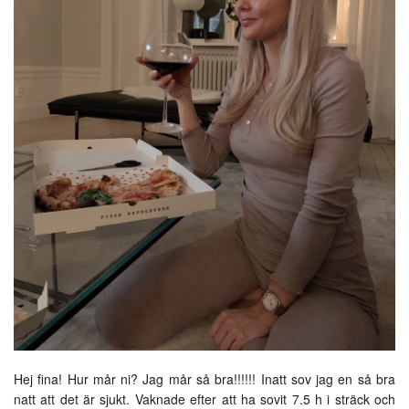
Hej fina! Hur mår ni? Jag mår så bra!!!!!! Inatt sov jag en så bra
natt att det är sjukt. Vaknade efter att ha sovit 7.5 h i sträck och