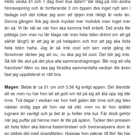
Hello vecka 41 och 1 dag över due date!!! Var idag på min andra
hinnsvepning och är fortfarande 3 cm öppen dvs inget nytt sen i
tisdags och det tolkar jag som att tjejen inte riktigt är redo än.
Denna gången fick jag dock mycket mer molvärk men inget mer
än så. Vi får väl se när hon ska komma helt enkelt. Det enda lite
jobbiga (om man nu får klaga när man hela tiden drömt om att gå
såhär långt!) är att jag är på helspänn och tror att jag ska föda
hela tiden haha. Jag är så inte cool och sen varje gång de
försvinner tänker jag att nu, nu ska jag bli cool. Det blir jag inte.
Så blir lite slut på det plus alla sammandragningar. Blir nog att vila
framöver! Men nu ska jag försöka sammanfatta veckan lite även
fast jag uppdaterat er rätt bra.
Magen
: Bebis är ca 51 cm och 3.56 kg enligt appen. Det återstår
att se men nu har hon iaf att gott om tid på sig att äta upp sig där
inne. Två dagar i veckan var hon helt galen där inne och jag blev
nästan orolig pga att hon var så vild, men nu är hon istället
lugnare än vanligt och ja det är ju heller inte kul. Får dock gehör
när jag puffar på henne men är lite på spänn. Tycker den pressen
att hela tiden ska känna fosterrörelser och överanalysera dom är
en jobbig del med graviditeten. Hoppas hon vaknar till lite! Nu har